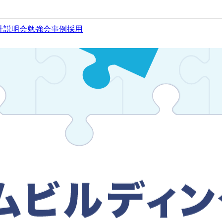
社説明会
勉強会
事例
採用