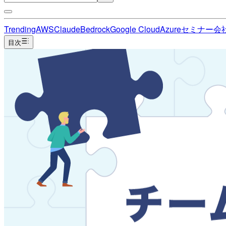
Trending
AWS
Claude
Bedrock
Google Cloud
Azure
セミナー
会
目次