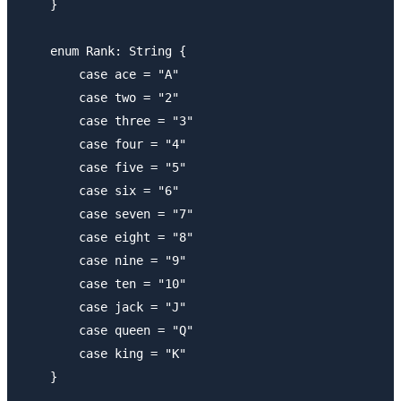
    }

    enum Rank: String {

        case ace = "A"

        case two = "2"

        case three = "3"

        case four = "4"

        case five = "5"

        case six = "6"

        case seven = "7"

        case eight = "8"

        case nine = "9"

        case ten = "10"

        case jack = "J"

        case queen = "Q"

        case king = "K"

    }
