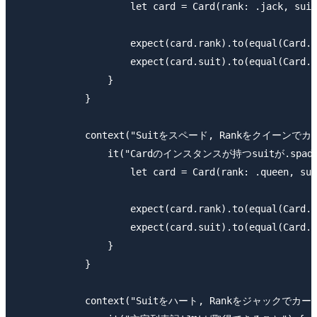
                    let card = Card(rank: .jack, suit
                    expect(card.rank).to(equal(Card.R
                    expect(card.suit).to(equal(Card.S
                }

            }

            context("Suitをスペード, Rankをクイーンで
                it("Cardのインスタンスが持つsuitが.spad
                    let card = Card(rank: .queen, sui
                    expect(card.rank).to(equal(Card.R
                    expect(card.suit).to(equal(Card.S
                }

            }

            context("Suitをハート, Rankをジャックでカ