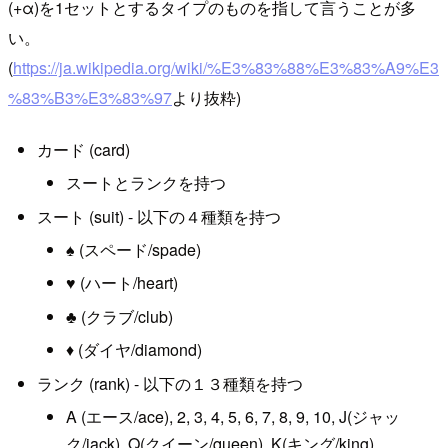
(+α)を1セットとするタイプのものを指して言うことが多
い。
(
https://ja.wikipedia.org/wiki/%E3%83%88%E3%83%A9%E3
%83%B3%E3%83%97
より抜粋)
カード (card)
スートとランクを持つ
スート (suit) - 以下の４種類を持つ
♠ (スペード/spade)
♥ (ハート/heart)
♣ (クラブ/club)
♦︎ (ダイヤ/diamond)
ランク (rank) - 以下の１３種類を持つ
A (エース/ace), 2, 3, 4, 5, 6, 7, 8, 9, 10, J(ジャッ
ク/jack), Q(クイーン/queen), K(キング/king)