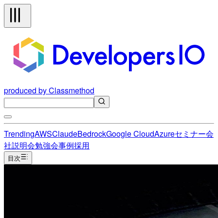
produced by Classmethod
Trending
AWS
Claude
Bedrock
Google Cloud
Azure
セミナー
会
社説明会
勉強会
事例
採用
目次