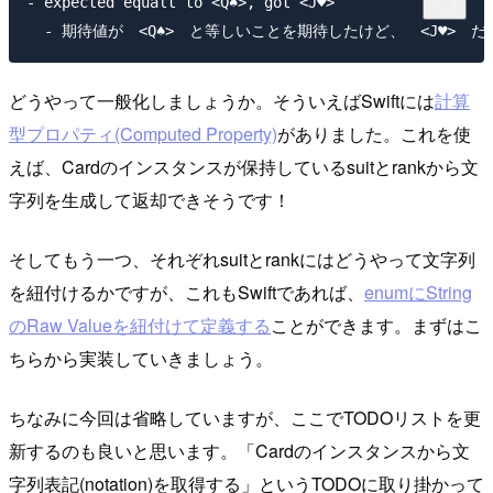
- expected equalt to <Q♠>, got <J♥>

どうやって一般化しましょうか。そういえばSwiftには
計算
型プロパティ(Computed Property)
がありました。これを使
えば、Cardのインスタンスが保持しているsuitとrankから文
字列を生成して返却できそうです！
そしてもう一つ、それぞれsuitとrankにはどうやって文字列
を紐付けるかですが、これもSwiftであれば、
enumにString
のRaw Valueを紐付けて定義する
ことができます。まずはこ
ちらから実装していきましょう。
ちなみに今回は省略していますが、ここでTODOリストを更
新するのも良いと思います。「Cardのインスタンスから文
字列表記(notation)を取得する」というTODOに取り掛かって