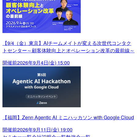
【9/4（金）東京】AIチームメイトが変える次世代コンタク
トセンター～顧客体験向上とオペレーション改革の最前線～
開催前
2026年9月4日(金) 15:00
【福岡】Zenn Agentic AI ミニハッカソン with Google Cloud
開催前
2026年9月11日(金) 19:00
セミナー一覧
会社説明会一覧
勉強会一覧