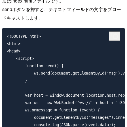
次はindex.htmlファイルです。
sendボタンを押すと、テキストフィールドの文字をブロー
ドキャストします。
<!DOCTYPE html>

<html>

<head>

    <script>

        function send() {

            ws.send(document.getElementById('msg').va
        }

        var host = window.document.location.host.repl
        var ws = new WebSocket('ws://' + host + ':300
        ws.onmessage = function (event) {

            document.getElementById("messages").inner
            console.log(JSON.parse(event.data));
