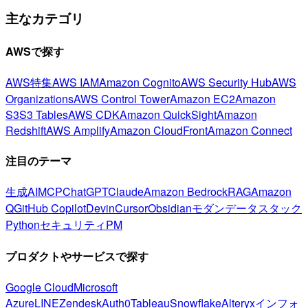
主なカテゴリ
AWSで探す
AWS特集
AWS IAM
Amazon Cognito
AWS Security Hub
AWS
Organizations
AWS Control Tower
Amazon EC2
Amazon
S3
S3 Tables
AWS CDK
Amazon QuickSight
Amazon
Redshift
AWS Amplify
Amazon CloudFront
Amazon Connect
注目のテーマ
生成AI
MCP
ChatGPT
Claude
Amazon Bedrock
RAG
Amazon
Q
GitHub Copilot
Devin
Cursor
Obsidian
モダンデータスタック
Python
セキュリティ
PM
プロダクトやサービスで探す
Google Cloud
Microsoft
Azure
LINE
Zendesk
Auth0
Tableau
Snowflake
Alteryx
インフォ