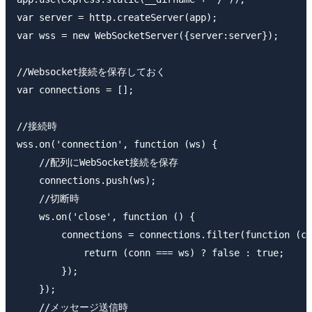
var server = http.createServer(app);

var wss = new WebSocketServer({server:server});

//Websocket接続を保存しておく

var connections = [];

//接続時

wss.on('connection', function (ws) {

    //配列にWebSocket接続を保存

    connections.push(ws);

    //切断時

    ws.on('close', function () {

        connections = connections.filter(function (co
            return (conn === ws) ? false : true;

        });

    });

    //メッセージ送信時
