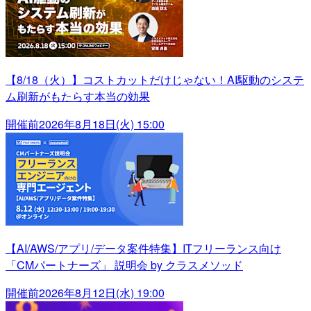
【8/18（火）】コストカットだけじゃない！AI駆動のシステ
ム刷新がもたらす本当の効果
開催前
2026年8月18日(火) 15:00
【AI/AWS/アプリ/データ案件特集】ITフリーランス向け
「CMパートナーズ」 説明会 by クラスメソッド
開催前
2026年8月12日(水) 19:00