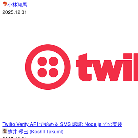
小林翔馬
2025.12.31
Twilio Verify API で始める SMS 認証: Node.js での実装
越井 琢巳 (Koshii Takumi)