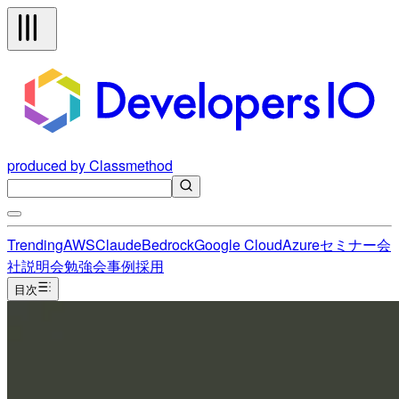
produced by Classmethod
Trending
AWS
Claude
Bedrock
Google Cloud
Azure
セミナー
会
社説明会
勉強会
事例
採用
目次