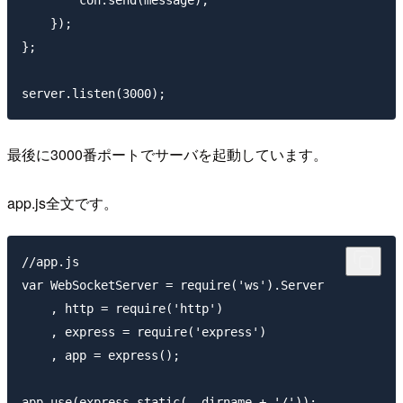
        con.send(message);

    });

};

最後に3000番ポートでサーバを起動しています。
app.js全文です。
//app.js

var WebSocketServer = require('ws').Server

    , http = require('http')

    , express = require('express')

    , app = express();

app.use(express.static(__dirname + '/'));
