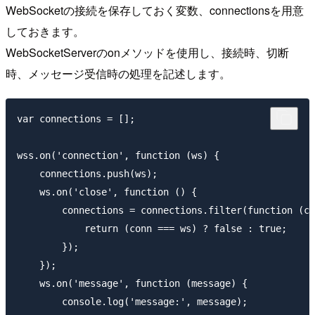
WebSocketの接続を保存しておく変数、connectionsを用意
しておきます。
WebSocketServerのonメソッドを使用し、接続時、切断
時、メッセージ受信時の処理を記述します。
var connections = [];

wss.on('connection', function (ws) {

    connections.push(ws);

    ws.on('close', function () {

        connections = connections.filter(function (co
            return (conn === ws) ? false : true;

        });

    });

    ws.on('message', function (message) {

        console.log('message:', message);
