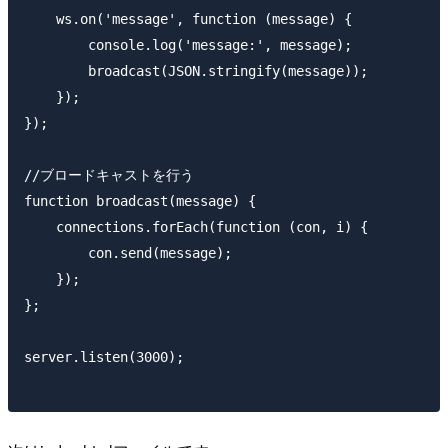
    ws.on('message', function (message) {

        console.log('message:', message);

        broadcast(JSON.stringify(message));

    });

});

//ブロードキャストを行う

function broadcast(message) {

    connections.forEach(function (con, i) {

        con.send(message);

    });

};

server.listen(3000);
