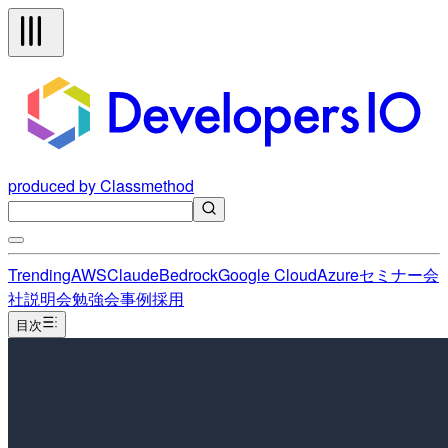
produced by Classmethod
Trending
AWS
Claude
Bedrock
Google Cloud
Azure
セミナー
会
社説明会
勉強会
事例
採用
目次