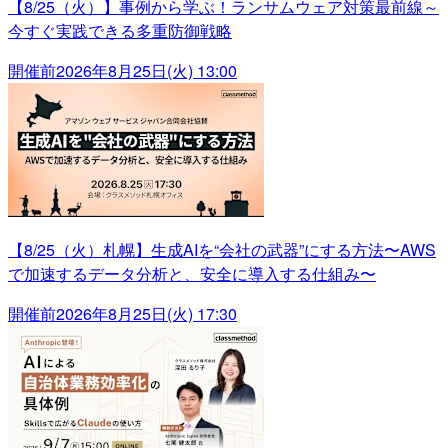
【8/25（火）】事例から学ぶ！ランサムウェア対策最前線～
今すぐ実践できる多重防御戦略
開催前
2026年8月25日(火) 13:00
【8/25（火）札幌】生成AIを“会社の武器”にする方法〜AWS
で加速するデータ分析と、安全に導入する仕組み〜
開催前
2026年8月25日(火) 17:30