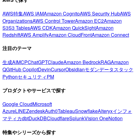
AWS特集
AWS IAM
Amazon Cognito
AWS Security Hub
AWS
Organizations
AWS Control Tower
Amazon EC2
Amazon
S3
S3 Tables
AWS CDK
Amazon QuickSight
Amazon
Redshift
AWS Amplify
Amazon CloudFront
Amazon Connect
注目のテーマ
生成AI
MCP
ChatGPT
Claude
Amazon Bedrock
RAG
Amazon
Q
GitHub Copilot
Devin
Cursor
Obsidian
モダンデータスタック
Python
セキュリティ
PM
プロダクトやサービスで探す
Google Cloud
Microsoft
Azure
LINE
Zendesk
Auth0
Tableau
Snowflake
Alteryx
インフォ
マティカ
dbt
DuckDB
Cloudflare
Splunk
Vision One
Notion
特集やシリーズから探す