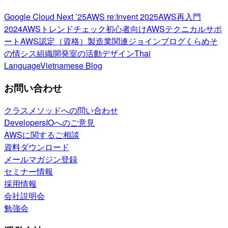
Google Cloud Next ’25
AWS re:Invent 2025
AWS再入門
2024
AWSトレンドチェック
初心者向け
AWSテクニカルサポ
ート
AWS認定（資格）
製造業関連
ジョインブログ
くらめそ
の情シス
組織開発室の活動
デザイン
Thai
Language
Vietnamese Blog
お問い合わせ
クラスメソッドへの問い合わせ
DevelopersIOへのご意見
AWSに関するご相談
資料ダウンロード
メールマガジン登録
セミナー情報
採用情報
会社説明会
勉強会