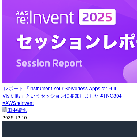
[レポート]「Instrument Your Serverless Apps for Full
Visibility」というセッションに参加しました #TNC304
#AWSreInvent
田中聖也
2025.12.10