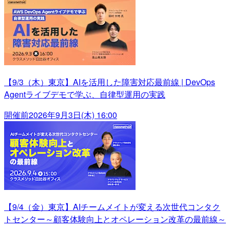
【9/3（木）東京】AIを活用した障害対応最前線 | DevOps
Agentライブデモで学ぶ、自律型運用の実践
開催前
2026年9月3日(木) 16:00
【9/4（金）東京】AIチームメイトが変える次世代コンタク
トセンター～顧客体験向上とオペレーション改革の最前線～