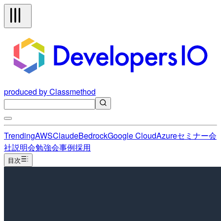
produced by Classmethod
Trending
AWS
Claude
Bedrock
Google Cloud
Azure
セミナー
会
社説明会
勉強会
事例
採用
目次