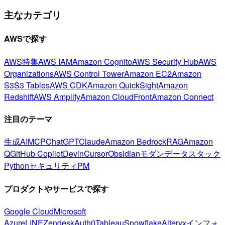
主なカテゴリ
AWSで探す
AWS特集
AWS IAM
Amazon Cognito
AWS Security Hub
AWS
Organizations
AWS Control Tower
Amazon EC2
Amazon
S3
S3 Tables
AWS CDK
Amazon QuickSight
Amazon
Redshift
AWS Amplify
Amazon CloudFront
Amazon Connect
注目のテーマ
生成AI
MCP
ChatGPT
Claude
Amazon Bedrock
RAG
Amazon
Q
GitHub Copilot
Devin
Cursor
Obsidian
モダンデータスタック
Python
セキュリティ
PM
プロダクトやサービスで探す
Google Cloud
Microsoft
Azure
LINE
Zendesk
Auth0
Tableau
Snowflake
Alteryx
インフォ