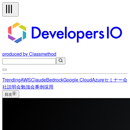
produced by Classmethod
Trending
AWS
Claude
Bedrock
Google Cloud
Azure
セミナー
会
社説明会
勉強会
事例
採用
目次