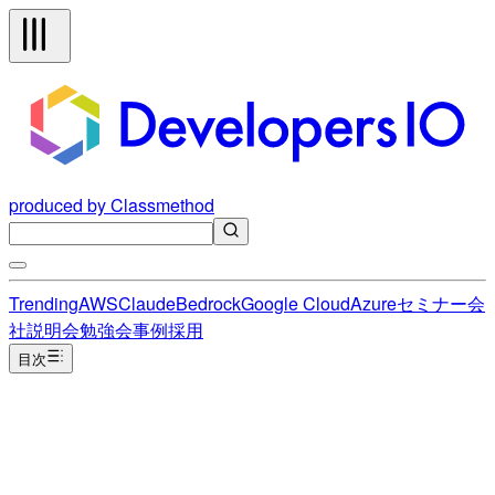
produced by Classmethod
Trending
AWS
Claude
Bedrock
Google Cloud
Azure
セミナー
会
社説明会
勉強会
事例
採用
目次