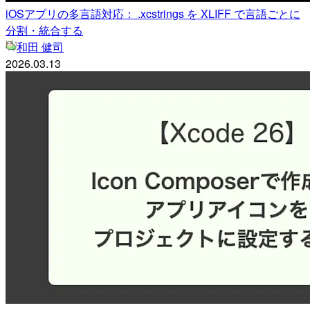
iOSアプリの多言語対応： .xcstrings を XLIFF で言語ごとに
分割・統合する
和田 健司
2026.03.13