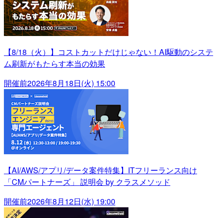
【8/18（火）】コストカットだけじゃない！AI駆動のシステ
ム刷新がもたらす本当の効果
開催前
2026年8月18日(火) 15:00
【AI/AWS/アプリ/データ案件特集】ITフリーランス向け
「CMパートナーズ」 説明会 by クラスメソッド
開催前
2026年8月12日(水) 19:00