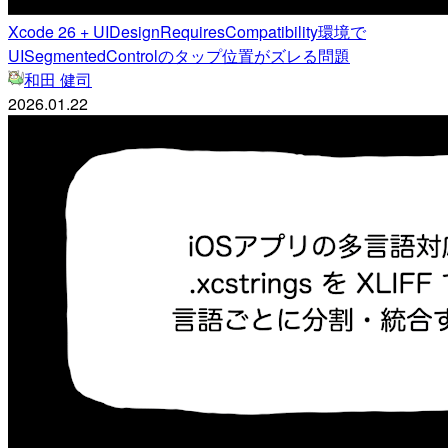
Xcode 26 + UIDesignRequiresCompatibility環境で
UISegmentedControlのタップ位置がズレる問題
和田 健司
2026.01.22