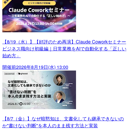
【8/19（水）】【好評のため再演】Claude Coworkセミナー
ビジネス職向け初級編｜日常業務をAIで自動化する「正しい
始め方」
開催前
2026年8月19日(水) 13:00
【8/7（金）】なぜ暗黙知は、文書化しても継承できないの
か"書けない判断"を本人のまま残す方法と実装