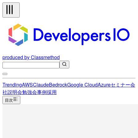
produced by Classmethod
Trending
AWS
Claude
Bedrock
Google Cloud
Azure
セミナー
会
社説明会
勉強会
事例
採用
目次