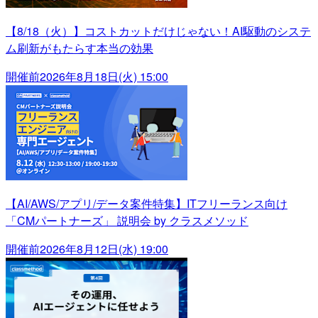
【8/18（火）】コストカットだけじゃない！AI駆動のシステ
ム刷新がもたらす本当の効果
開催前
2026年8月18日(火) 15:00
【AI/AWS/アプリ/データ案件特集】ITフリーランス向け
「CMパートナーズ」 説明会 by クラスメソッド
開催前
2026年8月12日(水) 19:00