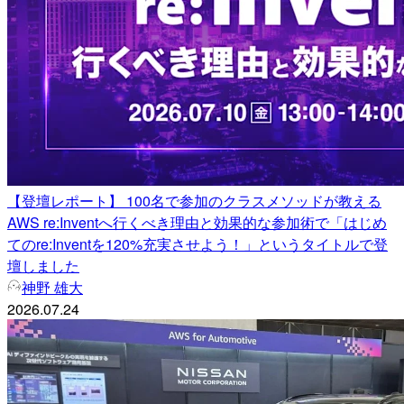
【登壇レポート】 100名で参加のクラスメソッドが教える
AWS re:Inventへ行くべき理由と効果的な参加術で「はじめ
てのre:Inventを120%充実させよう！」というタイトルで登
壇しました
神野 雄大
2026.07.24