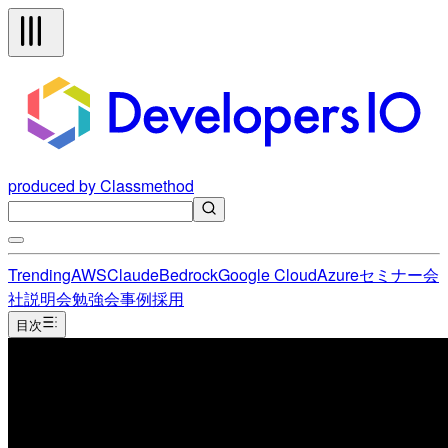
produced by Classmethod
Trending
AWS
Claude
Bedrock
Google Cloud
Azure
セミナー
会
社説明会
勉強会
事例
採用
目次