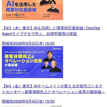
【9/3（木）東京】AIを活用した障害対応最前線 | DevOps
Agentライブデモで学ぶ、自律型運用の実践
開催前
2026年9月3日(木) 16:00
【9/4（金）東京】AIチームメイトが変える次世代コンタク
トセンター～顧客体験向上とオペレーション改革の最前線～
開催前
2026年9月4日(金) 15:00