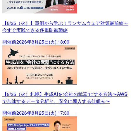
【8/25（火）】事例から学ぶ！ランサムウェア対策最前線～
今すぐ実践できる多重防御戦略
開催前
2026年8月25日(火) 13:00
【8/25（火）札幌】生成AIを“会社の武器”にする方法〜AWS
で加速するデータ分析と、安全に導入する仕組み〜
開催前
2026年8月25日(火) 17:30