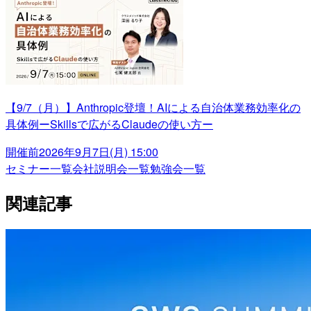
【9/7（月）】Anthropic登壇！AIによる自治体業務効率化の
具体例ーSkillsで広がるClaudeの使い方ー
開催前
2026年9月7日(月) 15:00
セミナー一覧
会社説明会一覧
勉強会一覧
関連記事