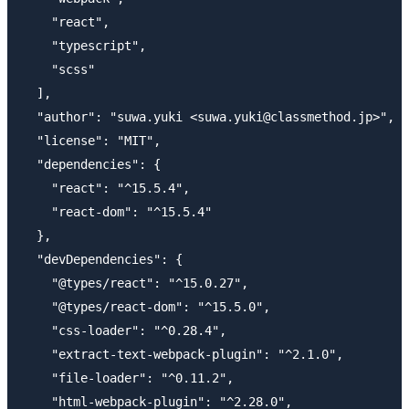
    "react",

    "typescript",

    "scss"

  ],

  "author": "suwa.yuki <suwa.yuki@classmethod.jp>",

  "license": "MIT",

  "dependencies": {

    "react": "^15.5.4",

    "react-dom": "^15.5.4"

  },

  "devDependencies": {

    "@types/react": "^15.0.27",

    "@types/react-dom": "^15.5.0",

    "css-loader": "^0.28.4",

    "extract-text-webpack-plugin": "^2.1.0",

    "file-loader": "^0.11.2",

    "html-webpack-plugin": "^2.28.0",
