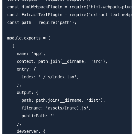
const HtmlWebpackPlugin = require('html-webpack-plugi
const ExtractTextPlugin = require('extract-text-webpa
const path = require('path');

module.exports = [

  {

    name: 'app',

    context: path.join(__dirname,  'src'),

    entry: {

      index: './js/index.tsx',

    },

    output: {

      path: path.join(__dirname, 'dist'),

      filename: 'assets/[name].js',

      publicPath: ''

    },

    devServer: {
