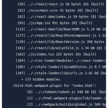
      [50] ../~/react/react.js 56 bytes {0} [built]

      [81] ./scss/main.scss 41 bytes {0} [built]

      [82] ../~/react-dom/index.js 59 bytes {0} [buil
      [83] ./js/App.tsx 951 bytes {0} [built]

     [113] ../~/react-dom/lib/ReactDOM.js 5.14 kB {0}
     [177] ../~/react/lib/ReactPureComponent.js 1.32 
     [178] ../~/react/lib/ReactVersion.js 350 bytes {
     [181] ../~/react/lib/onlyChild.js 1.34 kB {0} [b
     [183] ./js/index.tsx 225 bytes {0} [built]

     [184] ../~/css-loader?modules!../~/sass-loader/l
     [186] ../~/style-loader/lib/addStyles.js 8.7 kB 
     [187] ../~/style-loader/lib/urls.js 3.01 kB [bui
        + 173 hidden modules

    Child html-webpack-plugin for "index.html":

           [0] ../~/lodash/lodash.js 540 kB {0} [buil
           [1] ../~/html-webpack-plugin/lib/loader.js
           [2] ../~/webpack/buildin/global.js 509 byt