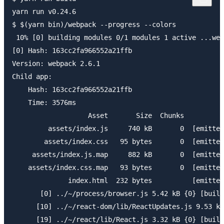
yarn run v0.24.6

$ $(yarn bin)/webpack --progress --colors

 10% [0] building modules 0/1 modules 1 active ...web
[0] Hash: 163cc2fa966552a21ffb

Version: webpack 2.6.1

Child app:

    Hash: 163cc2fa966552a21ffb

    Time: 3576ms

                   Asset       Size  Chunks          
         assets/index.js     740 kB       0  [emitted
        assets/index.css   95 bytes       0  [emitted
     assets/index.js.map     882 kB       0  [emitted
    assets/index.css.map   93 bytes       0  [emitted
              index.html  232 bytes          [emitted
       [0] ../~/process/browser.js 5.42 kB {0} [built
      [10] ../~/react-dom/lib/ReactUpdates.js 9.53 kB
      [19] ../~/react/lib/React.js 3.32 kB {0} [built