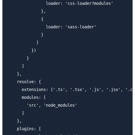
                loader: 'css-loader?modules'

              },

              {

                loader: 'sass-loader'

              }

            ]

          })

        }

      ]

    },

    resolve: {

      extensions: ['.ts', '.tsx', '.js', '.jsx', '.cs
      modules: [

        'src', 'node_modules'

      ]

    },

    plugins: [
