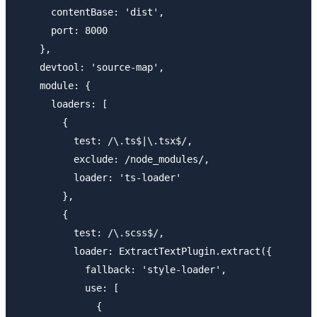
      contentBase: 'dist',

      port: 8000

    },

    devtool: 'source-map',

    module: {

      loaders: [

        {

          test: /\.ts$|\.tsx$/,

          exclude: /node_modules/,

          loader: 'ts-loader'

        },

        { 

          test: /\.scss$/,

          loader: ExtractTextPlugin.extract({ 

            fallback: 'style-loader',

            use: [

              {
