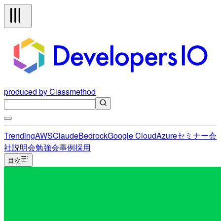
produced by Classmethod
Trending
AWS
Claude
Bedrock
Google Cloud
Azure
セミナー
会
社説明会
勉強会
事例
採用
目次