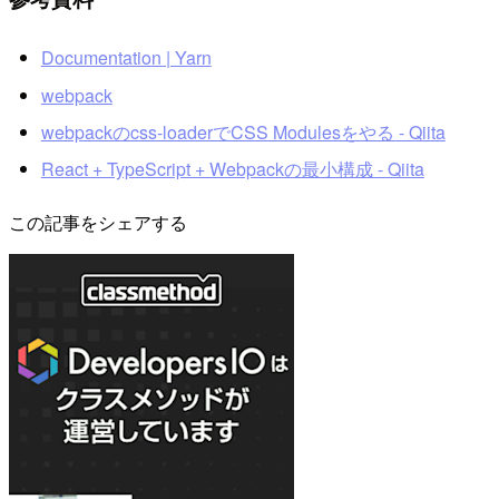
Documentation | Yarn
webpack
webpackのcss-loaderでCSS Modulesをやる - Qiita
React + TypeScript + Webpackの最小構成 - Qiita
この記事をシェアする