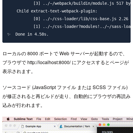
           [3] ../~/webpack/buildin/module.js 517 byt
    Child extract-text-webpack-plugin:

           [0] ../~/css-loader/lib/css-base.js 2.26 k
           [1] ../~/css-loader?modules!../~/sass-load
ローカルの 8000 ポートで Web サーバーが起動するので、
ブラウザで http://localhost:8000/ にアクセスするとページが
表示されます。
ソースコード (JavaScript ファイル または SCSS ファイル)
が修正されると再ビルドが走り、自動的にブラウザの再読み
込みが行われます。