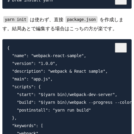
は使わず、直接
を作成しま
yarn init
package.json
す。結局あとで編集する場合はこっちの方が楽です。
{

  "name": "webpack-react-sample",

  "version": "1.0.0",

  "description": "webpack & React sample",

  "main": "app.js",

  "scripts": {

    "start": "$(yarn bin)/webpack-dev-server",

    "build": "$(yarn bin)/webpack --progress --colors
    "postinstall": "yarn run build"

  },

  "keywords": [

    "webpack",
