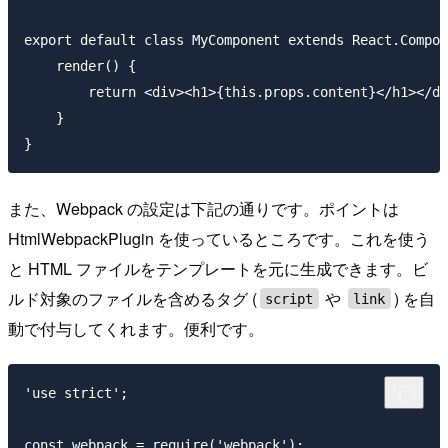
export default class MyComponent extends React.Compon
    render() {

        return <div><h1>{this.props.content}</h1></di
    }

また、Webpack の設定は下記の通りです。ポイントは
HtmlWebpackPlugin を使っているところです。これを使う
と HTML ファイルをテンプレートを元に生成できます。ビ
ルド対象のファイルを含めるタグ (
や
) を自
script
link
動で付与してくれます。便利です。
'use strict';

const webpack = require('webpack');
