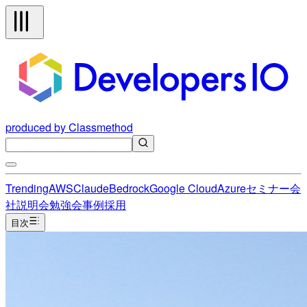
produced by Classmethod
Trending
AWS
Claude
Bedrock
Google Cloud
Azure
セミナー
会
社説明会
勉強会
事例
採用
目次