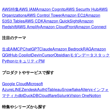
AWS特集
AWS IAM
Amazon Cognito
AWS Security Hub
AWS
Organizations
AWS Control Tower
Amazon EC2
Amazon
S3
S3 Tables
AWS CDK
Amazon QuickSight
Amazon
Redshift
AWS Amplify
Amazon CloudFront
Amazon Connect
注目のテーマ
生成AI
MCP
ChatGPT
Claude
Amazon Bedrock
RAG
Amazon
Q
GitHub Copilot
Devin
Cursor
Obsidian
モダンデータスタック
Python
セキュリティ
PM
プロダクトやサービスで探す
Google Cloud
Microsoft
Azure
LINE
Zendesk
Auth0
Tableau
Snowflake
Alteryx
インフォ
マティカ
dbt
DuckDB
Cloudflare
Splunk
Vision One
Notion
特集やシリーズから探す