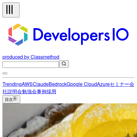
produced by Classmethod
Trending
AWS
Claude
Bedrock
Google Cloud
Azure
セミナー
会
社説明会
勉強会
事例
採用
目次