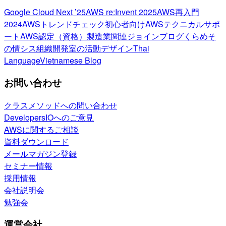
Google Cloud Next ’25
AWS re:Invent 2025
AWS再入門
2024
AWSトレンドチェック
初心者向け
AWSテクニカルサポ
ート
AWS認定（資格）
製造業関連
ジョインブログ
くらめそ
の情シス
組織開発室の活動
デザイン
Thai
Language
Vietnamese Blog
お問い合わせ
クラスメソッドへの問い合わせ
DevelopersIOへのご意見
AWSに関するご相談
資料ダウンロード
メールマガジン登録
セミナー情報
採用情報
会社説明会
勉強会
運営会社