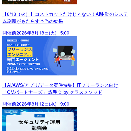
【8/18（火）】コストカットだけじゃない！AI駆動のシステ
ム刷新がもたらす本当の効果
開催前
2026年8月18日(火) 15:00
【AI/AWS/アプリ/データ案件特集】ITフリーランス向け
「CMパートナーズ」 説明会 by クラスメソッド
開催前
2026年8月12日(水) 19:00