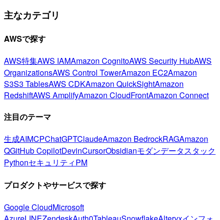
主なカテゴリ
AWSで探す
AWS特集
AWS IAM
Amazon Cognito
AWS Security Hub
AWS
Organizations
AWS Control Tower
Amazon EC2
Amazon
S3
S3 Tables
AWS CDK
Amazon QuickSight
Amazon
Redshift
AWS Amplify
Amazon CloudFront
Amazon Connect
注目のテーマ
生成AI
MCP
ChatGPT
Claude
Amazon Bedrock
RAG
Amazon
Q
GitHub Copilot
Devin
Cursor
Obsidian
モダンデータスタック
Python
セキュリティ
PM
プロダクトやサービスで探す
Google Cloud
Microsoft
Azure
LINE
Zendesk
Auth0
Tableau
Snowflake
Alteryx
インフォ