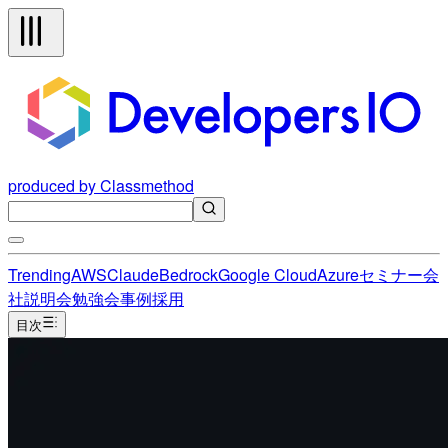
produced by Classmethod
Trending
AWS
Claude
Bedrock
Google Cloud
Azure
セミナー
会
社説明会
勉強会
事例
採用
目次