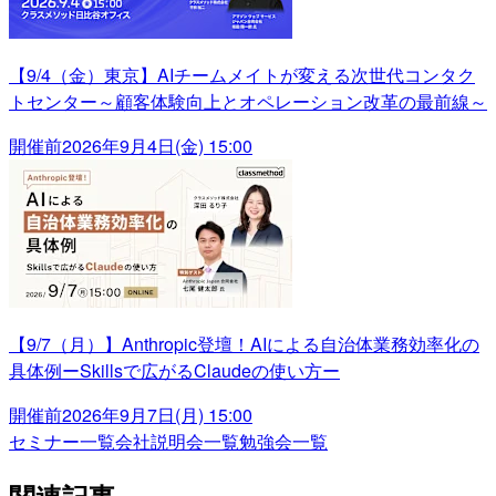
【9/4（金）東京】AIチームメイトが変える次世代コンタク
トセンター～顧客体験向上とオペレーション改革の最前線～
開催前
2026年9月4日(金) 15:00
【9/7（月）】Anthropic登壇！AIによる自治体業務効率化の
具体例ーSkillsで広がるClaudeの使い方ー
開催前
2026年9月7日(月) 15:00
セミナー一覧
会社説明会一覧
勉強会一覧
関連記事