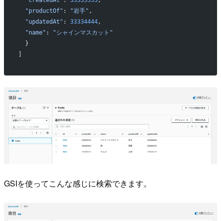
  "productOf"
: 
"岩手"
,
  "updatedAt"
: 
33334444
,
  "name"
: 
"シャインマスカット"
  }
]
GSIを使ってこんな感じに検索できます。