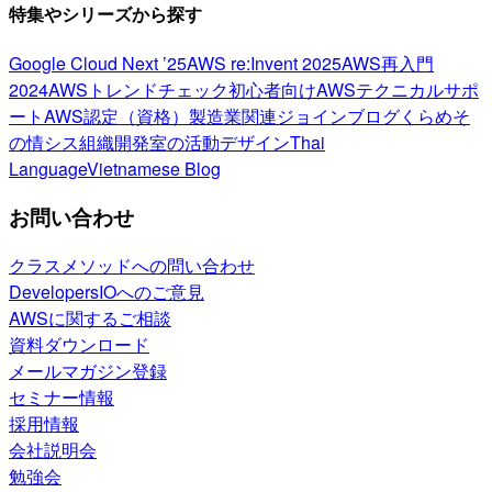
特集やシリーズから探す
Google Cloud Next ’25
AWS re:Invent 2025
AWS再入門
2024
AWSトレンドチェック
初心者向け
AWSテクニカルサポ
ート
AWS認定（資格）
製造業関連
ジョインブログ
くらめそ
の情シス
組織開発室の活動
デザイン
Thai
Language
Vietnamese Blog
お問い合わせ
クラスメソッドへの問い合わせ
DevelopersIOへのご意見
AWSに関するご相談
資料ダウンロード
メールマガジン登録
セミナー情報
採用情報
会社説明会
勉強会