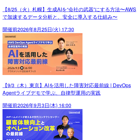
【8/25（火）札幌】生成AIを“会社の武器”にする方法〜AWS
で加速するデータ分析と、安全に導入する仕組み〜
開催前
2026年8月25日(火) 17:30
【9/3（木）東京】AIを活用した障害対応最前線 | DevOps
Agentライブデモで学ぶ、自律型運用の実践
開催前
2026年9月3日(木) 16:00