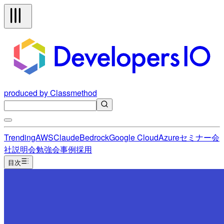
produced by Classmethod
Trending
AWS
Claude
Bedrock
Google Cloud
Azure
セミナー
会
社説明会
勉強会
事例
採用
目次