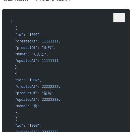
[
  {
  "id"
: 
"f001"
,
  "createdAt"
: 
11111111
,
  "productOf"
: 
"山形"
,
  "name"
: 
"りんご"
,
  "updatedAt"
: 
11111111
  },
  {
  "id"
: 
"f002"
,
  "createdAt"
: 
22222222
,
  "productOf"
: 
"福島"
,
  "updatedAt"
: 
22223333
,
  "name"
: 
"桃"
  },
  {
  "id"
: 
"f003"
,
  "createdAt"
: 
33333333
,