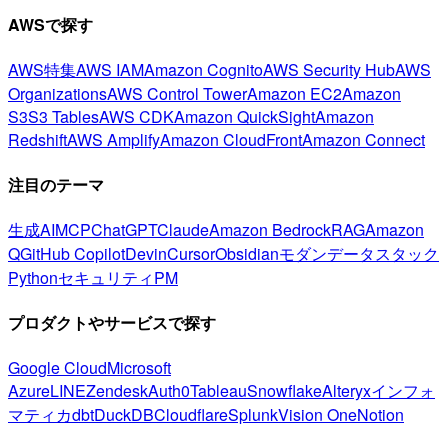
AWSで探す
AWS特集
AWS IAM
Amazon Cognito
AWS Security Hub
AWS
Organizations
AWS Control Tower
Amazon EC2
Amazon
S3
S3 Tables
AWS CDK
Amazon QuickSight
Amazon
Redshift
AWS Amplify
Amazon CloudFront
Amazon Connect
注目のテーマ
生成AI
MCP
ChatGPT
Claude
Amazon Bedrock
RAG
Amazon
Q
GitHub Copilot
Devin
Cursor
Obsidian
モダンデータスタック
Python
セキュリティ
PM
プロダクトやサービスで探す
Google Cloud
Microsoft
Azure
LINE
Zendesk
Auth0
Tableau
Snowflake
Alteryx
インフォ
マティカ
dbt
DuckDB
Cloudflare
Splunk
Vision One
Notion