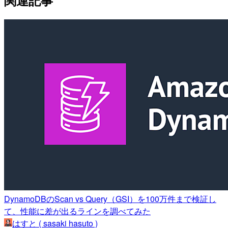
DynamoDBのScan vs Query（GSI）を100万件まで検証し
て、性能に差が出るラインを調べてみた
はすと ( sasaki hasuto )