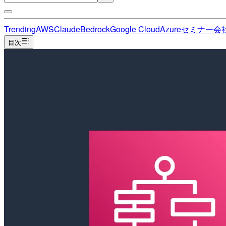
Trending
AWS
Claude
Bedrock
Google Cloud
Azure
セミナー
会
目次