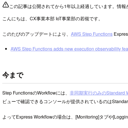
この記事は公開されてから1年以上経過しています。情報
こんにちは、CX事業本部 IoT事業部の若槻です。
このたびのアップデートにより、
AWS Step Functions
Expr
AWS Step Functions adds new execution observability fea
今まで
Step FunctionsのWorkflowには、
非同期実行のみのStandard W
ビューで確認できるコンソールが提供されているのはStandard 
よってExpress Workflowの場合は、[Monitoring]タ