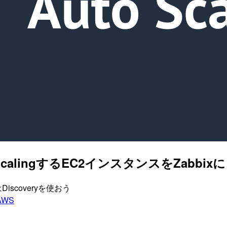
to ScalingするEC2インスタンスをZa
Discoveryを使おう
AWS