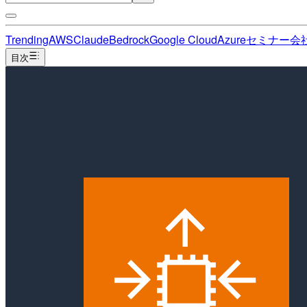
Trending
AWS
Claude
Bedrock
Google Cloud
Azure
セミナー
会
目次