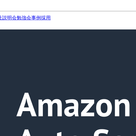
社説明会
勉強会
事例
採用