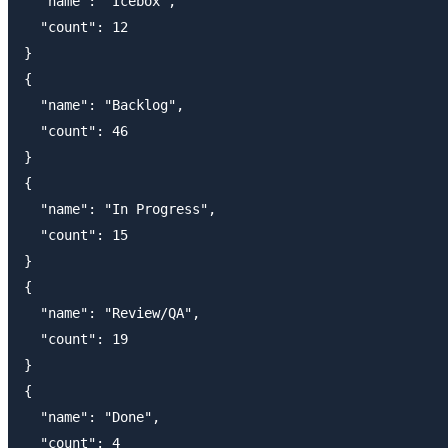
  "name": "Icebox",

  "count": 12

}

{

  "name": "Backlog",

  "count": 46

}

{

  "name": "In Progress",

  "count": 15

}

{

  "name": "Review/QA",

  "count": 19

}

{

  "name": "Done",

  "count": 4
