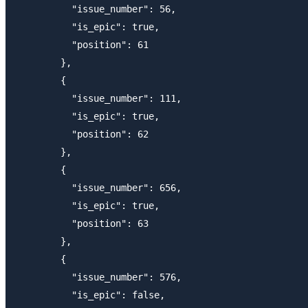
          "issue_number": 56,

          "is_epic": true,

          "position": 61

        },

        {

          "issue_number": 111,

          "is_epic": true,

          "position": 62

        },

        {

          "issue_number": 656,

          "is_epic": true,

          "position": 63

        },

        {

          "issue_number": 576,

          "is_epic": false,
