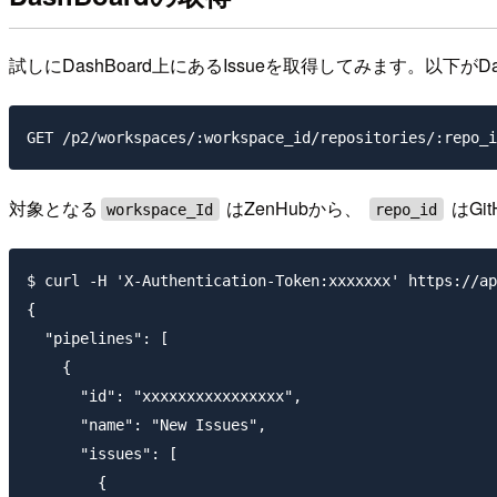
試しにDashBoard上にあるIssueを取得してみます。以下が
対象となる
はZenHubから、
はGi
workspace_Id
repo_id
$ curl -H 'X-Authentication-Token:xxxxxxx' https://ap
{

  "pipelines": [

    {

      "id": "xxxxxxxxxxxxxxxx",

      "name": "New Issues",

      "issues": [

        {
