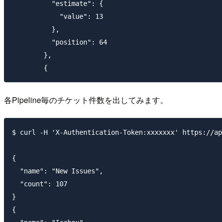
          "estimate": {

            "value": 13

          },

          "position": 64

        },

各Pipeline毎のチケット件数を出してみます。
$ curl -H 'X-Authentication-Token:xxxxxxx' https://ap
{

  "name": "New Issues",

  "count": 107

}

{
