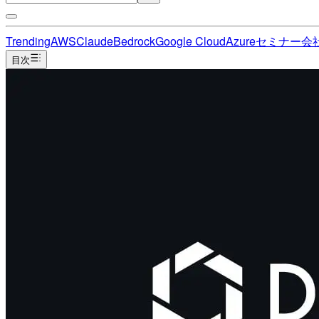
Trending
AWS
Claude
Bedrock
Google Cloud
Azure
セミナー
会
目次