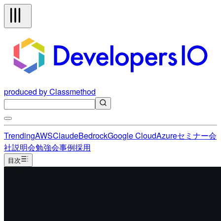
produced by Classmethod
Trending
AWS
Claude
Bedrock
Google Cloud
Azure
セミナー
会
社説明会
勉強会
事例
採用
目次