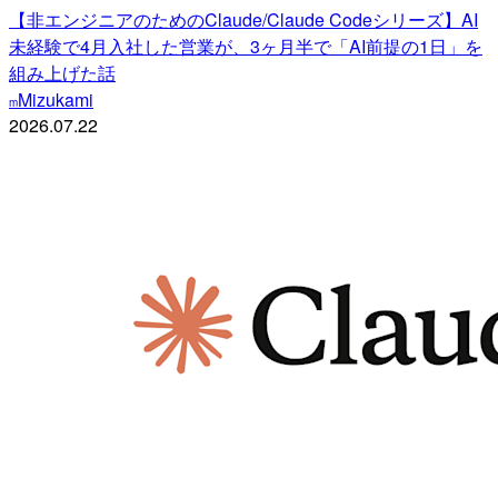
【非エンジニアのためのClaude/Claude Codeシリーズ】AI
未経験で4月入社した営業が、3ヶ月半で「AI前提の1日」を
組み上げた話
Mizukami
m
2026.07.22