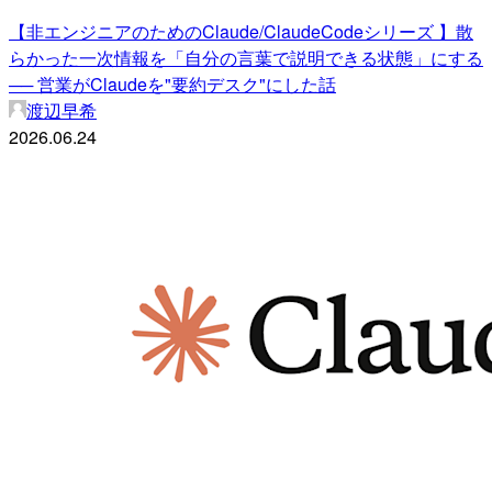
【非エンジニアのためのClaude/ClaudeCodeシリーズ 】散
らかった一次情報を「自分の言葉で説明できる状態」にする
── 営業がClaudeを"要約デスク"にした話
渡辺早希
2026.06.24