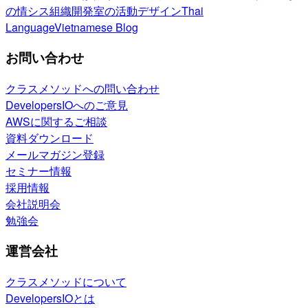
の情シス
組織開発室の活動
デザイン
Thai
Language
Vietnamese Blog
お問い合わせ
クラスメソッドへの問い合わせ
DevelopersIOへのご意見
AWSに関するご相談
資料ダウンロード
メールマガジン登録
セミナー情報
採用情報
会社説明会
勉強会
運営会社
クラスメソッドについて
DevelopersIOとは