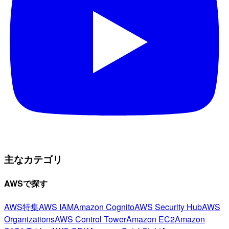
主なカテゴリ
AWSで探す
AWS特集
AWS IAM
Amazon Cognito
AWS Security Hub
AWS
Organizations
AWS Control Tower
Amazon EC2
Amazon