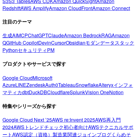
S3
S3 Tables
AWS CDK
Amazon QuickSight
Amazon
Redshift
AWS Amplify
Amazon CloudFront
Amazon Connect
注目のテーマ
生成AI
MCP
ChatGPT
Claude
Amazon Bedrock
RAG
Amazon
Q
GitHub Copilot
Devin
Cursor
Obsidian
モダンデータスタック
Python
セキュリティ
PM
プロダクトやサービスで探す
Google Cloud
Microsoft
Azure
LINE
Zendesk
Auth0
Tableau
Snowflake
Alteryx
インフォ
マティカ
dbt
DuckDB
Cloudflare
Splunk
Vision One
Notion
特集やシリーズから探す
Google Cloud Next ’25
AWS re:Invent 2025
AWS再入門
2024
AWSトレンドチェック
初心者向け
AWSテクニカルサポ
ート
AWS認定（資格）
製造業関連
ジョインブログ
くらめそ