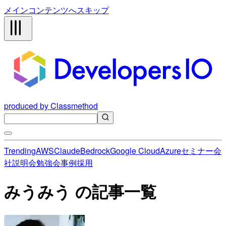
メインコンテンツへスキップ
produced by Classmethod
Trending
AWS
Claude
Bedrock
Google Cloud
Azure
セミナー
会
社説明会
勉強会
事例
採用
みうみう の記事一覧