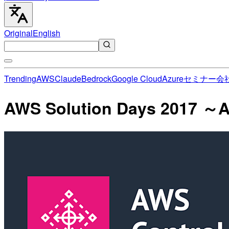
Original
English
Trending
AWS
Claude
Bedrock
Google Cloud
Azure
セミナー
会
AWS Solution Days 2017