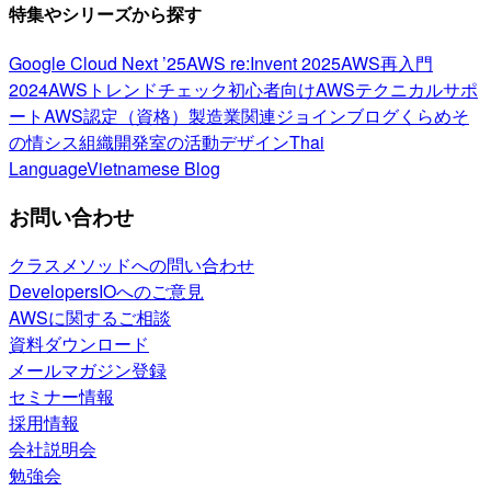
特集やシリーズから探す
Google Cloud Next ’25
AWS re:Invent 2025
AWS再入門
2024
AWSトレンドチェック
初心者向け
AWSテクニカルサポ
ート
AWS認定（資格）
製造業関連
ジョインブログ
くらめそ
の情シス
組織開発室の活動
デザイン
Thai
Language
Vietnamese Blog
お問い合わせ
クラスメソッドへの問い合わせ
DevelopersIOへのご意見
AWSに関するご相談
資料ダウンロード
メールマガジン登録
セミナー情報
採用情報
会社説明会
勉強会