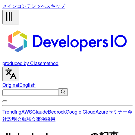
メインコンテンツへスキップ
produced by Classmethod
Original
English
Trending
AWS
Claude
Bedrock
Google Cloud
Azure
セミナー
会
社説明会
勉強会
事例
採用