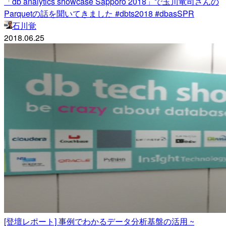
「db analytics showcase Sapporo 2018」で玉川竜司さんの
Parquetの話を聞いてきました #dbts2018 #dbasSPR
石川覚
2018.06.25
[登壇レポート] 事例でわかるデータ分析基盤の活用 ~