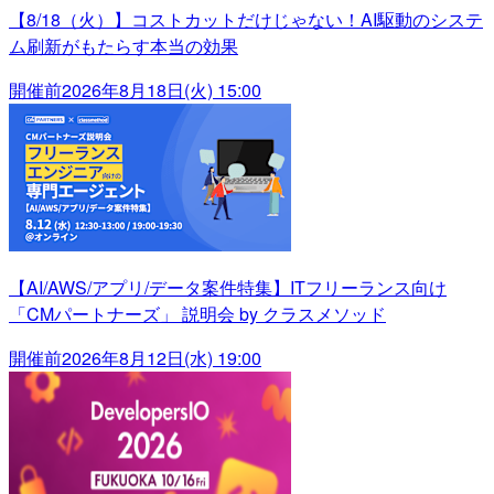
【8/18（火）】コストカットだけじゃない！AI駆動のシステ
ム刷新がもたらす本当の効果
開催前
2026年8月18日(火) 15:00
【AI/AWS/アプリ/データ案件特集】ITフリーランス向け
「CMパートナーズ」 説明会 by クラスメソッド
開催前
2026年8月12日(水) 19:00