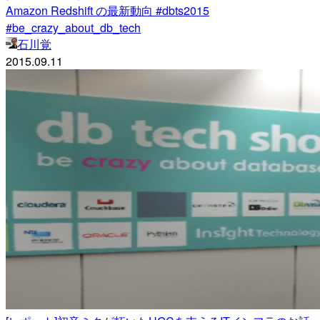
Amazon Redshift の最新動向 #dbts2015
#be_crazy_about_db_tech
石川覚
2015.09.11