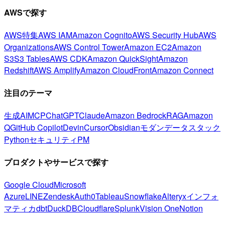
AWSで探す
AWS特集
AWS IAM
Amazon Cognito
AWS Security Hub
AWS
Organizations
AWS Control Tower
Amazon EC2
Amazon
S3
S3 Tables
AWS CDK
Amazon QuickSight
Amazon
Redshift
AWS Amplify
Amazon CloudFront
Amazon Connect
注目のテーマ
生成AI
MCP
ChatGPT
Claude
Amazon Bedrock
RAG
Amazon
Q
GitHub Copilot
Devin
Cursor
Obsidian
モダンデータスタック
Python
セキュリティ
PM
プロダクトやサービスで探す
Google Cloud
Microsoft
Azure
LINE
Zendesk
Auth0
Tableau
Snowflake
Alteryx
インフォ
マティカ
dbt
DuckDB
Cloudflare
Splunk
Vision One
Notion