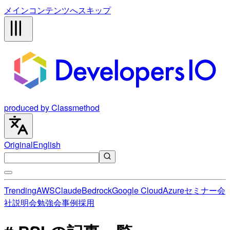
メインコンテンツへスキップ
produced by Classmethod
Original
English
Trending
AWS
Claude
Bedrock
Google Cloud
Azure
セミナー
会
社説明会
勉強会
事例
採用