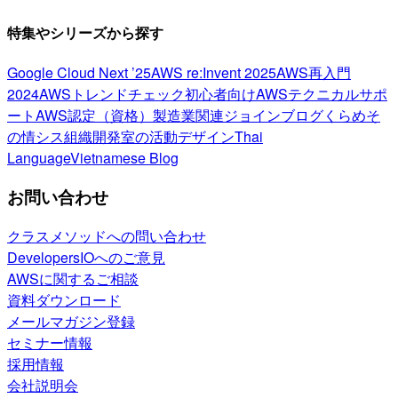
特集やシリーズから探す
Google Cloud Next ’25
AWS re:Invent 2025
AWS再入門
2024
AWSトレンドチェック
初心者向け
AWSテクニカルサポ
ート
AWS認定（資格）
製造業関連
ジョインブログ
くらめそ
の情シス
組織開発室の活動
デザイン
Thai
Language
Vietnamese Blog
お問い合わせ
クラスメソッドへの問い合わせ
DevelopersIOへのご意見
AWSに関するご相談
資料ダウンロード
メールマガジン登録
セミナー情報
採用情報
会社説明会