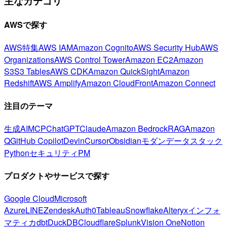
主なカテゴリ
AWSで探す
AWS特集
AWS IAM
Amazon Cognito
AWS Security Hub
AWS
Organizations
AWS Control Tower
Amazon EC2
Amazon
S3
S3 Tables
AWS CDK
Amazon QuickSight
Amazon
Redshift
AWS Amplify
Amazon CloudFront
Amazon Connect
注目のテーマ
生成AI
MCP
ChatGPT
Claude
Amazon Bedrock
RAG
Amazon
Q
GitHub Copilot
Devin
Cursor
Obsidian
モダンデータスタック
Python
セキュリティ
PM
プロダクトやサービスで探す
Google Cloud
Microsoft
Azure
LINE
Zendesk
Auth0
Tableau
Snowflake
Alteryx
インフォ
マティカ
dbt
DuckDB
Cloudflare
Splunk
Vision One
Notion