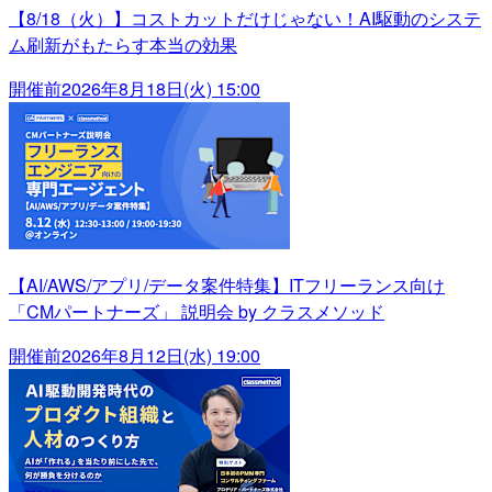
【8/18（火）】コストカットだけじゃない！AI駆動のシステ
ム刷新がもたらす本当の効果
開催前
2026年8月18日(火) 15:00
【AI/AWS/アプリ/データ案件特集】ITフリーランス向け
「CMパートナーズ」 説明会 by クラスメソッド
開催前
2026年8月12日(水) 19:00