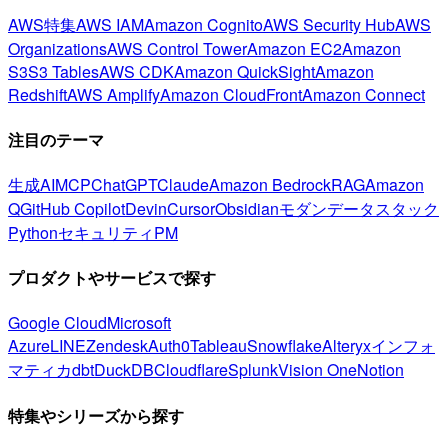
AWS特集
AWS IAM
Amazon Cognito
AWS Security Hub
AWS
Organizations
AWS Control Tower
Amazon EC2
Amazon
S3
S3 Tables
AWS CDK
Amazon QuickSight
Amazon
Redshift
AWS Amplify
Amazon CloudFront
Amazon Connect
注目のテーマ
生成AI
MCP
ChatGPT
Claude
Amazon Bedrock
RAG
Amazon
Q
GitHub Copilot
Devin
Cursor
Obsidian
モダンデータスタック
Python
セキュリティ
PM
プロダクトやサービスで探す
Google Cloud
Microsoft
Azure
LINE
Zendesk
Auth0
Tableau
Snowflake
Alteryx
インフォ
マティカ
dbt
DuckDB
Cloudflare
Splunk
Vision One
Notion
特集やシリーズから探す