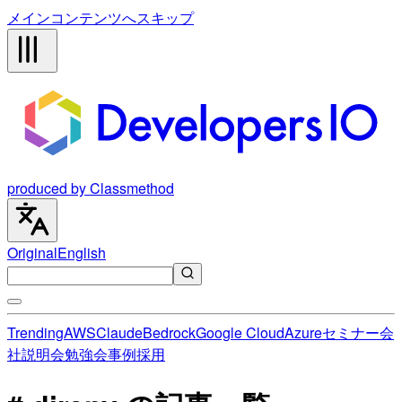
メインコンテンツへスキップ
produced by Classmethod
Original
English
Trending
AWS
Claude
Bedrock
Google Cloud
Azure
セミナー
会
社説明会
勉強会
事例
採用