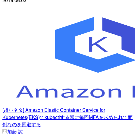
2019.06.03
[超小ネタ] Amazon Elastic Container Service for
Kubernetes(EKS)でkubectlする際に毎回MFAを求められて面
倒なのを回避する
加藤 諒