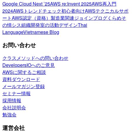
Google Cloud Next ’25
AWS re:Invent 2025
AWS再入門
2024
AWSトレンドチェック
初心者向け
AWSテクニカルサポ
ート
AWS認定（資格）
製造業関連
ジョインブログ
くらめそ
の情シス
組織開発室の活動
デザイン
Thai
Language
Vietnamese Blog
お問い合わせ
クラスメソッドへの問い合わせ
DevelopersIOへのご意見
AWSに関するご相談
資料ダウンロード
メールマガジン登録
セミナー情報
採用情報
会社説明会
勉強会
運営会社