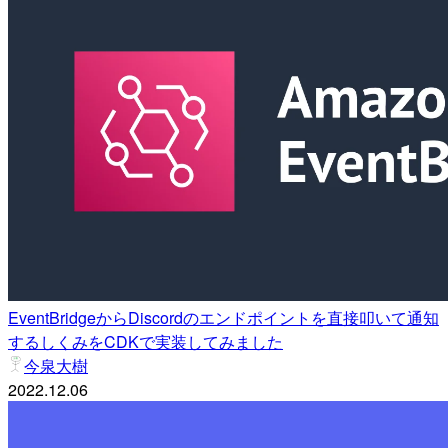
EventBridgeからDiscordのエンドポイントを直接叩いて通知
するしくみをCDKで実装してみました
今泉大樹
2022.12.06