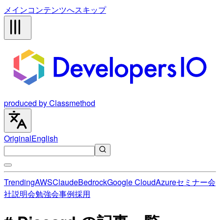
メインコンテンツへスキップ
produced by Classmethod
Original
English
Trending
AWS
Claude
Bedrock
Google Cloud
Azure
セミナー
会
社説明会
勉強会
事例
採用