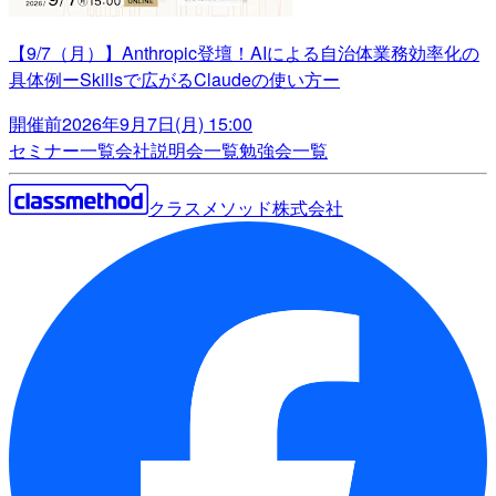
【9/7（月）】Anthropic登壇！AIによる自治体業務効率化の
具体例ーSkillsで広がるClaudeの使い方ー
開催前
2026年9月7日(月) 15:00
セミナー一覧
会社説明会一覧
勉強会一覧
クラスメソッド株式会社