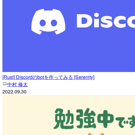
[Rust] Discordのbotを作ってみる [Serenity]
中村 修太
2022.09.30