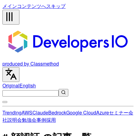
メインコンテンツへスキップ
produced by Classmethod
Original
English
Trending
AWS
Claude
Bedrock
Google Cloud
Azure
セミナー
会
社説明会
勉強会
事例
採用