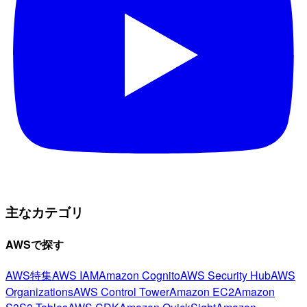
主なカテゴリ
AWSで探す
AWS特集
AWS IAM
Amazon Cognito
AWS Security Hub
AWS
Organizations
AWS Control Tower
Amazon EC2
Amazon