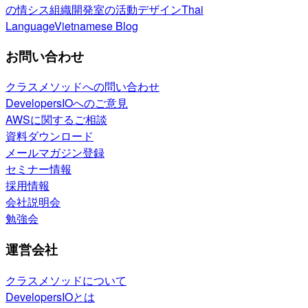
の情シス
組織開発室の活動
デザイン
Thai
Language
Vietnamese Blog
お問い合わせ
クラスメソッドへの問い合わせ
DevelopersIOへのご意見
AWSに関するご相談
資料ダウンロード
メールマガジン登録
セミナー情報
採用情報
会社説明会
勉強会
運営会社
クラスメソッドについて
DevelopersIOとは