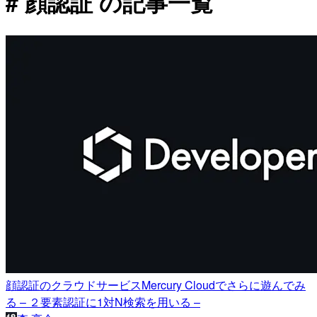
# 顔認証 の記事一覧
顔認証のクラウドサービスMercury Cloudでさらに遊んでみ
る – ２要素認証に1対N検索を用いる –