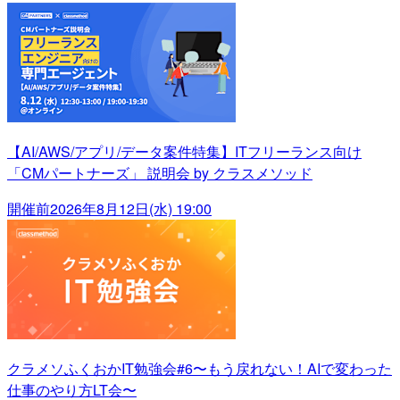
【AI/AWS/アプリ/データ案件特集】ITフリーランス向け
「CMパートナーズ」 説明会 by クラスメソッド
開催前
2026年8月12日(水) 19:00
クラメソふくおかIT勉強会#6〜もう戻れない！AIで変わった
仕事のやり方LT会〜