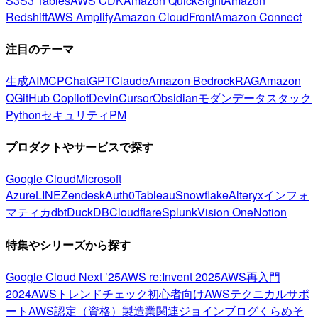
S3
S3 Tables
AWS CDK
Amazon QuickSight
Amazon
Redshift
AWS Amplify
Amazon CloudFront
Amazon Connect
注目のテーマ
生成AI
MCP
ChatGPT
Claude
Amazon Bedrock
RAG
Amazon
Q
GitHub Copilot
Devin
Cursor
Obsidian
モダンデータスタック
Python
セキュリティ
PM
プロダクトやサービスで探す
Google Cloud
Microsoft
Azure
LINE
Zendesk
Auth0
Tableau
Snowflake
Alteryx
インフォ
マティカ
dbt
DuckDB
Cloudflare
Splunk
Vision One
Notion
特集やシリーズから探す
Google Cloud Next ’25
AWS re:Invent 2025
AWS再入門
2024
AWSトレンドチェック
初心者向け
AWSテクニカルサポ
ート
AWS認定（資格）
製造業関連
ジョインブログ
くらめそ