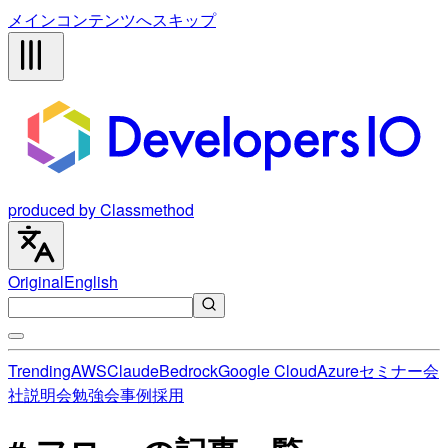
メインコンテンツへスキップ
produced by Classmethod
Original
English
Trending
AWS
Claude
Bedrock
Google Cloud
Azure
セミナー
会
社説明会
勉強会
事例
採用