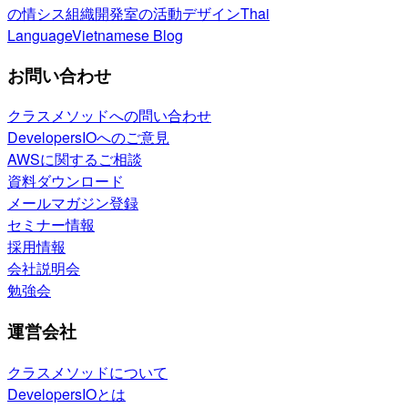
の情シス
組織開発室の活動
デザイン
Thai
Language
Vietnamese Blog
お問い合わせ
クラスメソッドへの問い合わせ
DevelopersIOへのご意見
AWSに関するご相談
資料ダウンロード
メールマガジン登録
セミナー情報
採用情報
会社説明会
勉強会
運営会社
クラスメソッドについて
DevelopersIOとは