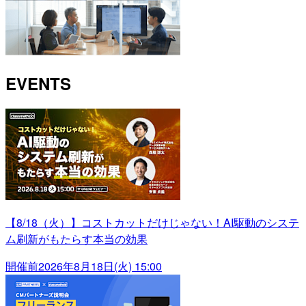
EVENTS
【8/18（火）】コストカットだけじゃない！AI駆動のシステ
ム刷新がもたらす本当の効果
開催前
2026年8月18日(火) 15:00