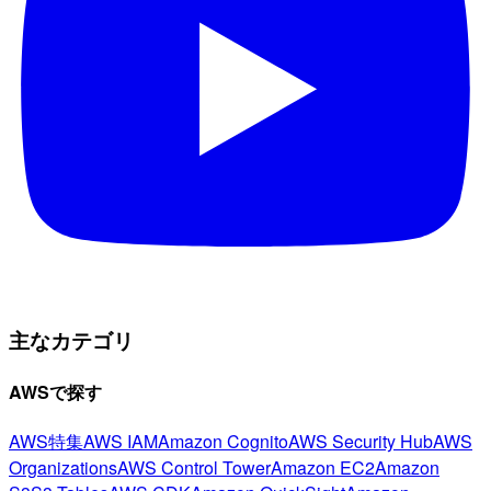
主なカテゴリ
AWSで探す
AWS特集
AWS IAM
Amazon Cognito
AWS Security Hub
AWS
Organizations
AWS Control Tower
Amazon EC2
Amazon