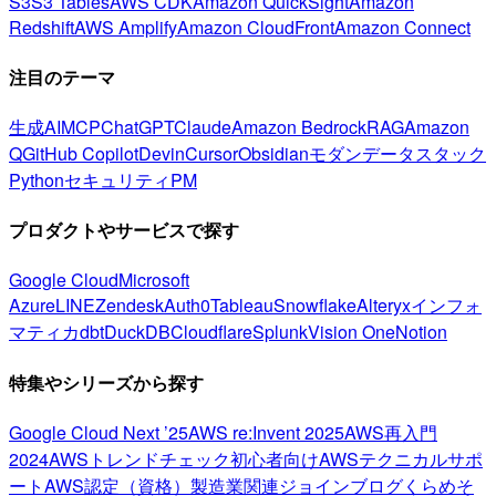
S3
S3 Tables
AWS CDK
Amazon QuickSight
Amazon
Redshift
AWS Amplify
Amazon CloudFront
Amazon Connect
注目のテーマ
生成AI
MCP
ChatGPT
Claude
Amazon Bedrock
RAG
Amazon
Q
GitHub Copilot
Devin
Cursor
Obsidian
モダンデータスタック
Python
セキュリティ
PM
プロダクトやサービスで探す
Google Cloud
Microsoft
Azure
LINE
Zendesk
Auth0
Tableau
Snowflake
Alteryx
インフォ
マティカ
dbt
DuckDB
Cloudflare
Splunk
Vision One
Notion
特集やシリーズから探す
Google Cloud Next ’25
AWS re:Invent 2025
AWS再入門
2024
AWSトレンドチェック
初心者向け
AWSテクニカルサポ
ート
AWS認定（資格）
製造業関連
ジョインブログ
くらめそ