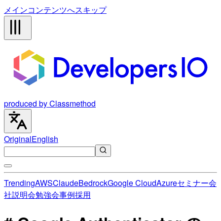
メインコンテンツへスキップ
produced by Classmethod
Original
English
Trending
AWS
Claude
Bedrock
Google Cloud
Azure
セミナー
会
社説明会
勉強会
事例
採用