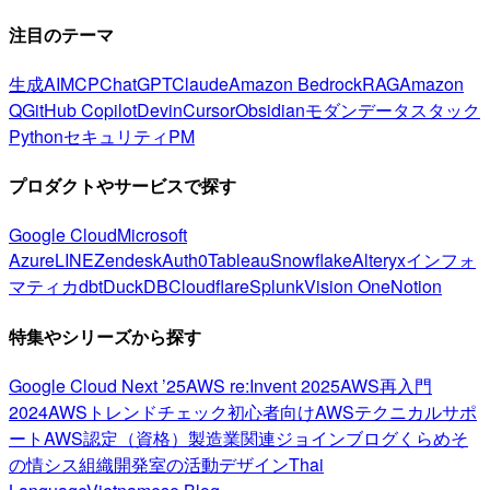
注目のテーマ
生成AI
MCP
ChatGPT
Claude
Amazon Bedrock
RAG
Amazon
Q
GitHub Copilot
Devin
Cursor
Obsidian
モダンデータスタック
Python
セキュリティ
PM
プロダクトやサービスで探す
Google Cloud
Microsoft
Azure
LINE
Zendesk
Auth0
Tableau
Snowflake
Alteryx
インフォ
マティカ
dbt
DuckDB
Cloudflare
Splunk
Vision One
Notion
特集やシリーズから探す
Google Cloud Next ’25
AWS re:Invent 2025
AWS再入門
2024
AWSトレンドチェック
初心者向け
AWSテクニカルサポ
ート
AWS認定（資格）
製造業関連
ジョインブログ
くらめそ
の情シス
組織開発室の活動
デザイン
Thai