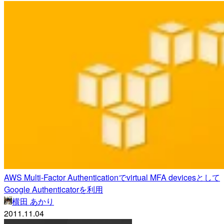
AWS Multi-Factor Authenticationでvirtual MFA devicesとして
Google Authenticatorを利用
横田 あかり
2011.11.04