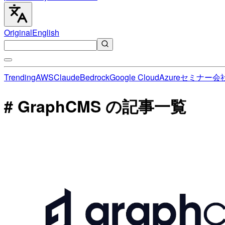
Original
English
Trending
AWS
Claude
Bedrock
Google Cloud
Azure
セミナー
会
# GraphCMS の記事一覧