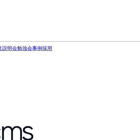
社説明会
勉強会
事例
採用