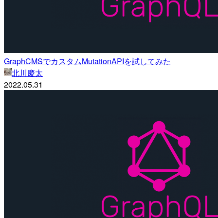
GraphCMSでカスタムMutationAPIを試してみた
北川慶太
2022.05.31