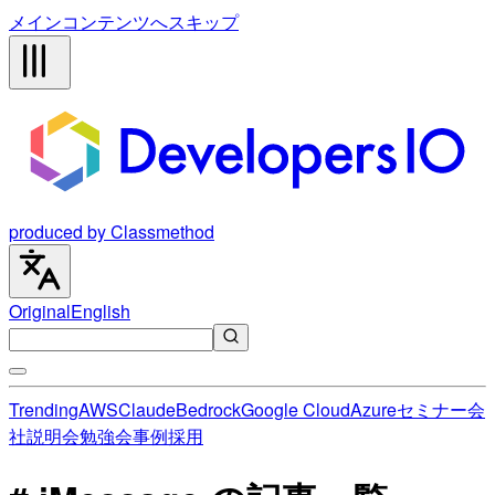
メインコンテンツへスキップ
produced by Classmethod
Original
English
Trending
AWS
Claude
Bedrock
Google Cloud
Azure
セミナー
会
社説明会
勉強会
事例
採用