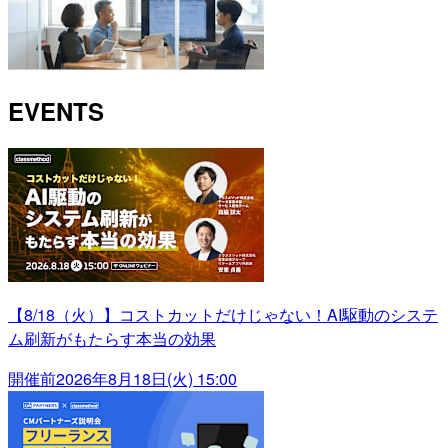
EVENTS
【8/18（火）】コストカットだけじゃない！AI駆動のシステ
ム刷新がもたらす本当の効果
開催前
2026年8月18日(火) 15:00