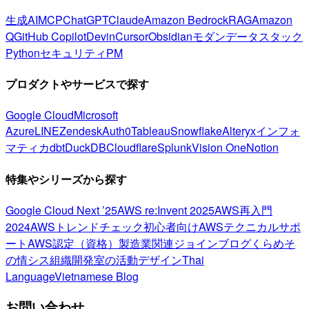
生成AI
MCP
ChatGPT
Claude
Amazon Bedrock
RAG
Amazon
Q
GitHub Copilot
Devin
Cursor
Obsidian
モダンデータスタック
Python
セキュリティ
PM
プロダクトやサービスで探す
Google Cloud
Microsoft
Azure
LINE
Zendesk
Auth0
Tableau
Snowflake
Alteryx
インフォ
マティカ
dbt
DuckDB
Cloudflare
Splunk
Vision One
Notion
特集やシリーズから探す
Google Cloud Next ’25
AWS re:Invent 2025
AWS再入門
2024
AWSトレンドチェック
初心者向け
AWSテクニカルサポ
ート
AWS認定（資格）
製造業関連
ジョインブログ
くらめそ
の情シス
組織開発室の活動
デザイン
Thai
Language
Vietnamese Blog
お問い合わせ