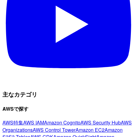
主なカテゴリ
AWSで探す
AWS特集
AWS IAM
Amazon Cognito
AWS Security Hub
AWS
Organizations
AWS Control Tower
Amazon EC2
Amazon
S3
S3 Tables
AWS CDK
Amazon QuickSight
Amazon