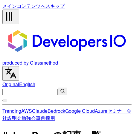
メインコンテンツへスキップ
produced by Classmethod
Original
English
Trending
AWS
Claude
Bedrock
Google Cloud
Azure
セミナー
会
社説明会
勉強会
事例
採用