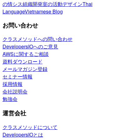
の情シス
組織開発室の活動
デザイン
Thai
Language
Vietnamese Blog
お問い合わせ
クラスメソッドへの問い合わせ
DevelopersIOへのご意見
AWSに関するご相談
資料ダウンロード
メールマガジン登録
セミナー情報
採用情報
会社説明会
勉強会
運営会社
クラスメソッドについて
DevelopersIOとは