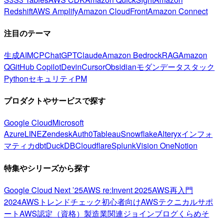
Redshift
AWS Amplify
Amazon CloudFront
Amazon Connect
注目のテーマ
生成AI
MCP
ChatGPT
Claude
Amazon Bedrock
RAG
Amazon
Q
GitHub Copilot
Devin
Cursor
Obsidian
モダンデータスタック
Python
セキュリティ
PM
プロダクトやサービスで探す
Google Cloud
Microsoft
Azure
LINE
Zendesk
Auth0
Tableau
Snowflake
Alteryx
インフォ
マティカ
dbt
DuckDB
Cloudflare
Splunk
Vision One
Notion
特集やシリーズから探す
Google Cloud Next ’25
AWS re:Invent 2025
AWS再入門
2024
AWSトレンドチェック
初心者向け
AWSテクニカルサポ
ート
AWS認定（資格）
製造業関連
ジョインブログ
くらめそ