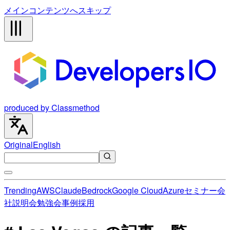
メインコンテンツへスキップ
produced by Classmethod
Original
English
Trending
AWS
Claude
Bedrock
Google Cloud
Azure
セミナー
会
社説明会
勉強会
事例
採用