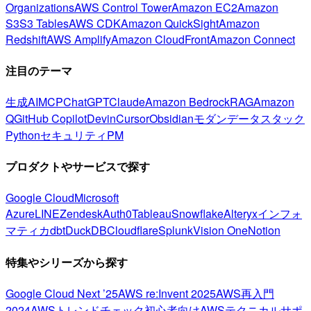
Organizations
AWS Control Tower
Amazon EC2
Amazon
S3
S3 Tables
AWS CDK
Amazon QuickSight
Amazon
Redshift
AWS Amplify
Amazon CloudFront
Amazon Connect
注目のテーマ
生成AI
MCP
ChatGPT
Claude
Amazon Bedrock
RAG
Amazon
Q
GitHub Copilot
Devin
Cursor
Obsidian
モダンデータスタック
Python
セキュリティ
PM
プロダクトやサービスで探す
Google Cloud
Microsoft
Azure
LINE
Zendesk
Auth0
Tableau
Snowflake
Alteryx
インフォ
マティカ
dbt
DuckDB
Cloudflare
Splunk
Vision One
Notion
特集やシリーズから探す
Google Cloud Next ’25
AWS re:Invent 2025
AWS再入門
2024
AWSトレンドチェック
初心者向け
AWSテクニカルサポ