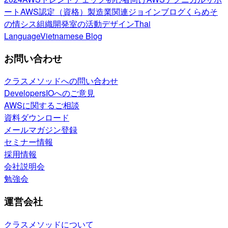
ート
AWS認定（資格）
製造業関連
ジョインブログ
くらめそ
の情シス
組織開発室の活動
デザイン
Thai
Language
Vietnamese Blog
お問い合わせ
クラスメソッドへの問い合わせ
DevelopersIOへのご意見
AWSに関するご相談
資料ダウンロード
メールマガジン登録
セミナー情報
採用情報
会社説明会
勉強会
運営会社
クラスメソッドについて