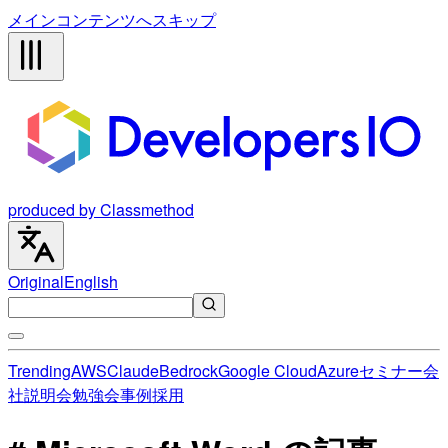
メインコンテンツへスキップ
produced by Classmethod
Original
English
Trending
AWS
Claude
Bedrock
Google Cloud
Azure
セミナー
会
社説明会
勉強会
事例
採用