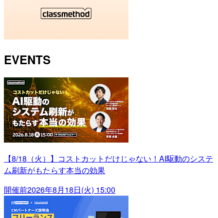
EVENTS
【8/18（火）】コストカットだけじゃない！AI駆動のシステ
ム刷新がもたらす本当の効果
開催前
2026年8月18日(火) 15:00