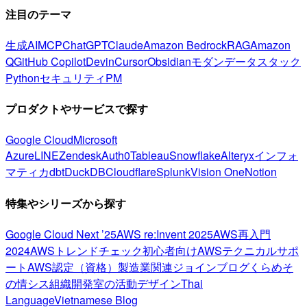
注目のテーマ
生成AI
MCP
ChatGPT
Claude
Amazon Bedrock
RAG
Amazon
Q
GitHub Copilot
Devin
Cursor
Obsidian
モダンデータスタック
Python
セキュリティ
PM
プロダクトやサービスで探す
Google Cloud
Microsoft
Azure
LINE
Zendesk
Auth0
Tableau
Snowflake
Alteryx
インフォ
マティカ
dbt
DuckDB
Cloudflare
Splunk
Vision One
Notion
特集やシリーズから探す
Google Cloud Next ’25
AWS re:Invent 2025
AWS再入門
2024
AWSトレンドチェック
初心者向け
AWSテクニカルサポ
ート
AWS認定（資格）
製造業関連
ジョインブログ
くらめそ
の情シス
組織開発室の活動
デザイン
Thai
Language
Vietnamese Blog