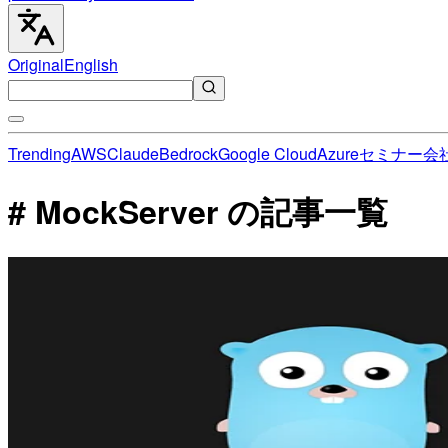
Original
English
Trending
AWS
Claude
Bedrock
Google Cloud
Azure
セミナー
会
# MockServer の記事一覧