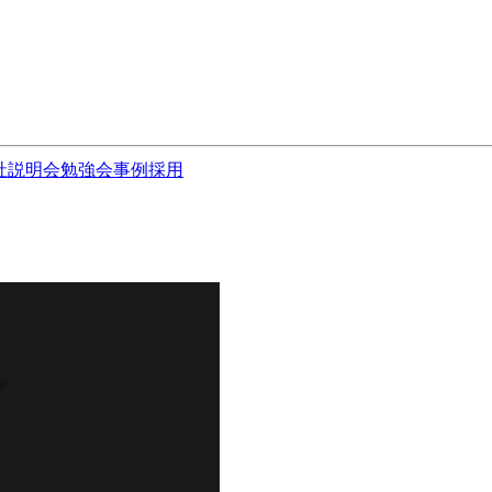
社説明会
勉強会
事例
採用