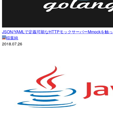
JSON/YAMLで定義可能なHTTPモックサーバーMmo
稲葉純
2018.07.26