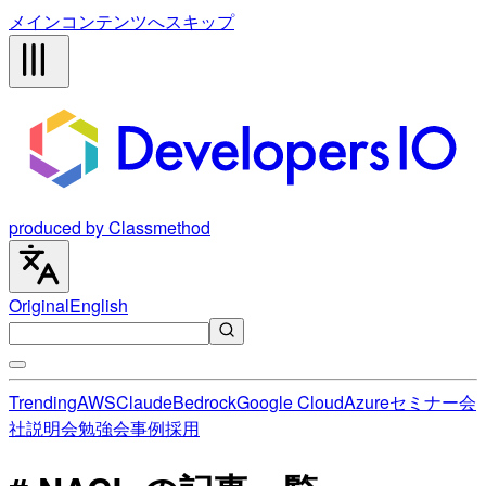
メインコンテンツへスキップ
produced by Classmethod
Original
English
Trending
AWS
Claude
Bedrock
Google Cloud
Azure
セミナー
会
社説明会
勉強会
事例
採用