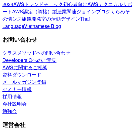
2024
AWSトレンドチェック
初心者向け
AWSテクニカルサポ
ート
AWS認定（資格）
製造業関連
ジョインブログ
くらめそ
の情シス
組織開発室の活動
デザイン
Thai
Language
Vietnamese Blog
お問い合わせ
クラスメソッドへの問い合わせ
DevelopersIOへのご意見
AWSに関するご相談
資料ダウンロード
メールマガジン登録
セミナー情報
採用情報
会社説明会
勉強会
運営会社