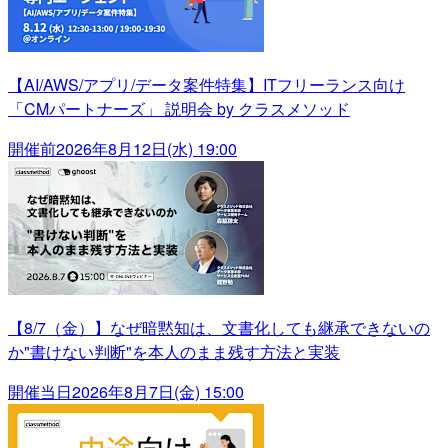
【AI/AWS/アプリ/データ案件特集】ITフリーランス向け
「CMパートナーズ」 説明会 by クラスメソッド
開催前
2026年8月12日(水) 19:00
【8/7（金）】なぜ暗黙知は、文書化しても継承できないの
か"書けない判断"を本人のまま残す方法と実装
開催当日
2026年8月7日(金) 15:00