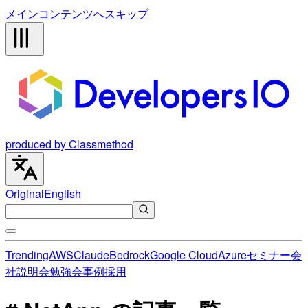
メインコンテンツへスキップ
produced by Classmethod
Original
English
Trending
AWS
Claude
Bedrock
Google Cloud
Azure
セミナー
会
社説明会
勉強会
事例
採用