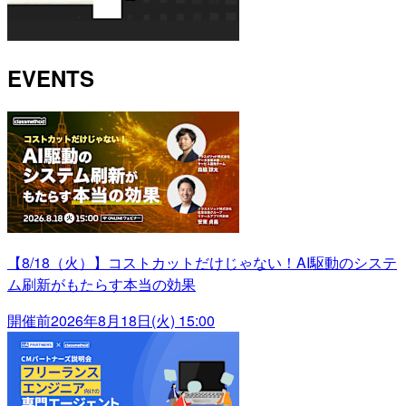
EVENTS
【8/18（火）】コストカットだけじゃない！AI駆動のシステ
ム刷新がもたらす本当の効果
開催前
2026年8月18日(火) 15:00