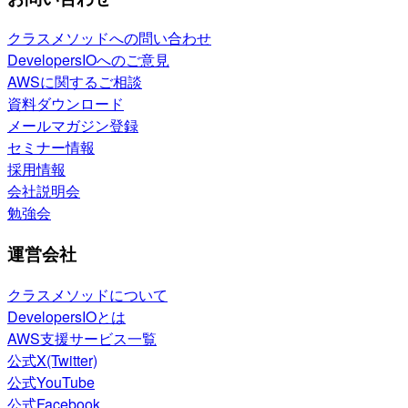
クラスメソッドへの問い合わせ
DevelopersIOへのご意見
AWSに関するご相談
資料ダウンロード
メールマガジン登録
セミナー情報
採用情報
会社説明会
勉強会
運営会社
クラスメソッドについて
DevelopersIOとは
AWS支援サービス一覧
公式X(Twitter)
公式YouTube
公式Facebook