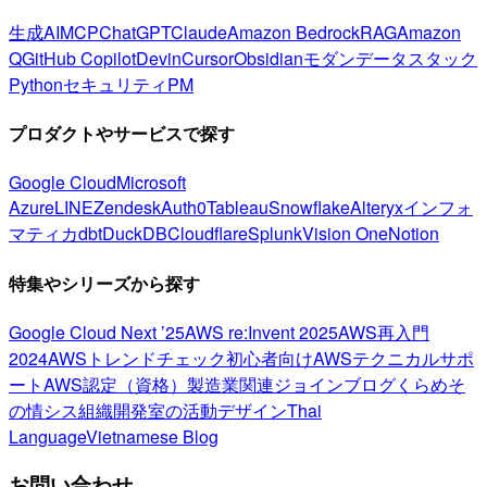
生成AI
MCP
ChatGPT
Claude
Amazon Bedrock
RAG
Amazon
Q
GitHub Copilot
Devin
Cursor
Obsidian
モダンデータスタック
Python
セキュリティ
PM
プロダクトやサービスで探す
Google Cloud
Microsoft
Azure
LINE
Zendesk
Auth0
Tableau
Snowflake
Alteryx
インフォ
マティカ
dbt
DuckDB
Cloudflare
Splunk
Vision One
Notion
特集やシリーズから探す
Google Cloud Next ’25
AWS re:Invent 2025
AWS再入門
2024
AWSトレンドチェック
初心者向け
AWSテクニカルサポ
ート
AWS認定（資格）
製造業関連
ジョインブログ
くらめそ
の情シス
組織開発室の活動
デザイン
Thai
Language
Vietnamese Blog
お問い合わせ