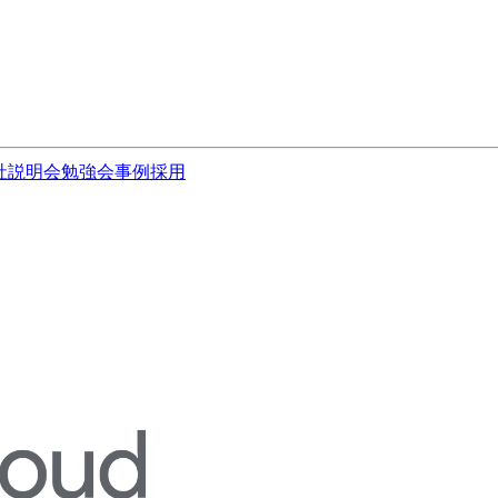
社説明会
勉強会
事例
採用