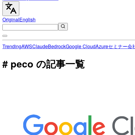
Original
English
Trending
AWS
Claude
Bedrock
Google Cloud
Azure
セミナー
会
# peco の記事一覧