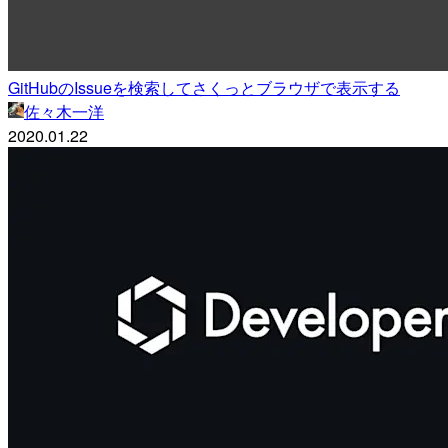
GitHubのIssueを検索してさくっとブラウザで表示する
佐々木一洋
2020.01.22