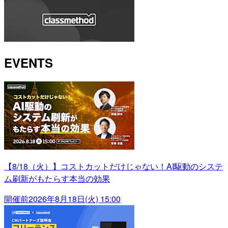
EVENTS
【8/18（火）】コストカットだけじゃない！AI駆動のシステ
ム刷新がもたらす本当の効果
開催前
2026年8月18日(火) 15:00