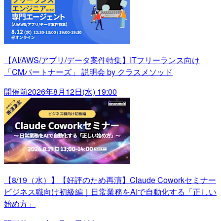
【AI/AWS/アプリ/データ案件特集】ITフリーランス向け
「CMパートナーズ」 説明会 by クラスメソッド
開催前
2026年8月12日(水) 19:00
【8/19（水）】【好評のため再演】Claude Coworkセミナー
ビジネス職向け初級編｜日常業務をAIで自動化する「正しい
始め方」