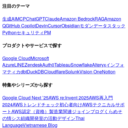
注目のテーマ
生成AI
MCP
ChatGPT
Claude
Amazon Bedrock
RAG
Amazon
Q
GitHub Copilot
Devin
Cursor
Obsidian
モダンデータスタック
Python
セキュリティ
PM
プロダクトやサービスで探す
Google Cloud
Microsoft
Azure
LINE
Zendesk
Auth0
Tableau
Snowflake
Alteryx
インフォ
マティカ
dbt
DuckDB
Cloudflare
Splunk
Vision One
Notion
特集やシリーズから探す
Google Cloud Next ’25
AWS re:Invent 2025
AWS再入門
2024
AWSトレンドチェック
初心者向け
AWSテクニカルサポ
ート
AWS認定（資格）
製造業関連
ジョインブログ
くらめそ
の情シス
組織開発室の活動
デザイン
Thai
Language
Vietnamese Blog