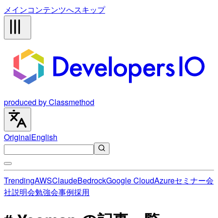
メインコンテンツへスキップ
produced by Classmethod
Original
English
Trending
AWS
Claude
Bedrock
Google Cloud
Azure
セミナー
会
社説明会
勉強会
事例
採用