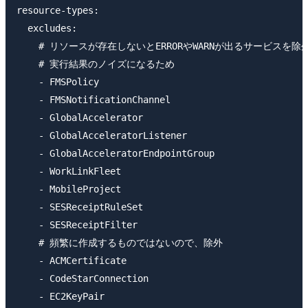
resource-types:

  excludes:

    # リソースが存在しないとERRORやWARNが出るサービスを除外(20
    # 実行結果のノイズになるため

    - FMSPolicy

    - FMSNotificationChannel

    - GlobalAccelerator

    - GlobalAcceleratorListener

    - GlobalAcceleratorEndpointGroup

    - WorkLinkFleet

    - MobileProject

    - SESReceiptRuleSet

    - SESReceiptFilter

    # 頻繁に作成するものではないので、除外

    - ACMCertificate

    - CodeStarConnection

    - EC2KeyPair
