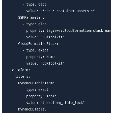
        - type: glob

          value: "*cdk-*-container-assets-*"

      SSMParameter:

        - type: glob

          property: tag:aws:cloudformation:stack-name

          value: "CDKToolkit"

      CloudFormationStack:

        - type: exact

          property: Name

          value: "CDKToolkit"

  terraform:

    filters:

      DynamoDBTableItem:

        - type: exact

          property: Table

          value: "terraform_state_lock"

      DynamoDBTable:
