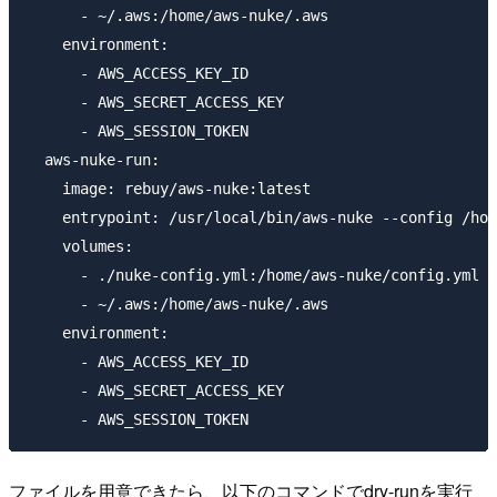
      - ~/.aws:/home/aws-nuke/.aws

    environment:

      - AWS_ACCESS_KEY_ID

      - AWS_SECRET_ACCESS_KEY

      - AWS_SESSION_TOKEN

  aws-nuke-run:

    image: rebuy/aws-nuke:latest

    entrypoint: /usr/local/bin/aws-nuke --config /hom
    volumes:

      - ./nuke-config.yml:/home/aws-nuke/config.yml

      - ~/.aws:/home/aws-nuke/.aws

    environment:

      - AWS_ACCESS_KEY_ID

      - AWS_SECRET_ACCESS_KEY

ファイルを用意できたら、以下のコマンドでdry-runを実行