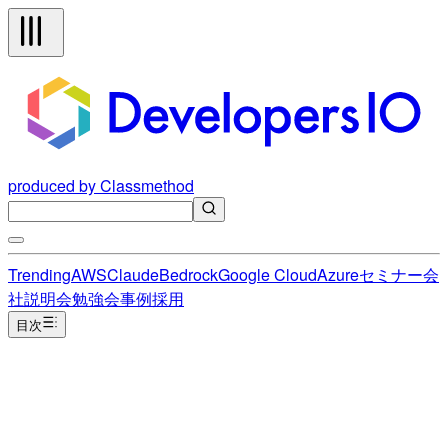
produced by Classmethod
Trending
AWS
Claude
Bedrock
Google Cloud
Azure
セミナー
会
社説明会
勉強会
事例
採用
目次