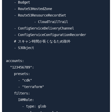
    - Budget

    - Route53HostedZone

    - Route53ResourceRecordSet

　　　　　　　　- CloudTrailTrail

    - ConfigServiceDeliveryChannel

    - ConfigServiceConfigurationRecorder

    # スキャン時間が長くなるため除外

    - S3Object

accounts:

  "123456789":

    presets:

      - "cdk"

      - "terraform"

    filters:

      IAMRole:

        - type: glob
