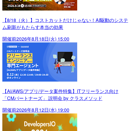
【8/18（火）】コストカットだけじゃない！AI駆動のシステ
ム刷新がもたらす本当の効果
開催前
2026年8月18日(火) 15:00
【AI/AWS/アプリ/データ案件特集】ITフリーランス向け
「CMパートナーズ」 説明会 by クラスメソッド
開催前
2026年8月12日(水) 19:00