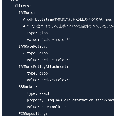
    filters:

      IAMRole:

        # cdk bootstrapで作成されるROLEのタグ名が、aws-cdk
        # ":"が含まれていて上手くglobで除外できていないから
        - type: glob

          value: "cdk-*-role-*"

      IAMRolePolicy:

        - type: glob

          value: "cdk-*-role-*"

      IAMRolePolicyAttachment:

        - type: glob

          value: "cdk-*-role-*"

      S3Bucket:

        - type: exact

          property: tag:aws:cloudformation:stack-name

          value: "CDKToolkit"

      ECRRepository:
