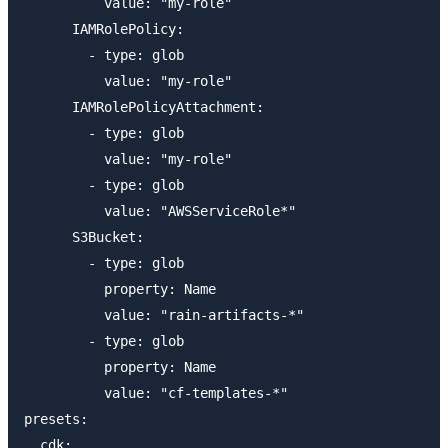
          value: "my-role"

      IAMRolePolicy:

        - type: glob

          value: "my-role"

      IAMRolePolicyAttachment:

        - type: glob

          value: "my-role"

        - type: glob

          value: "AWSServiceRole*"

      S3Bucket:

        - type: glob

          property: Name

          value: "rain-artifacts-*"

        - type: glob

          property: Name

          value: "cf-templates-*"

presets:

  cdk:
