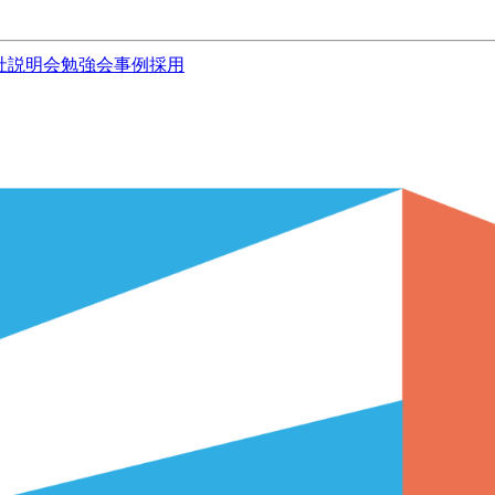
社説明会
勉強会
事例
採用