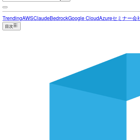
Trending
AWS
Claude
Bedrock
Google Cloud
Azure
セミナー
会
目次