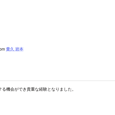
rom
貴久 岩本
する機会ができ貴重な経験となりました。