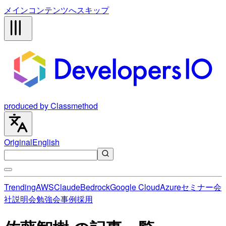
メインコンテンツへスキップ
produced by Classmethod
Original
English
Trending
AWS
Claude
Bedrock
Google Cloud
Azure
セミナー
会
社説明会
勉強会
事例
採用