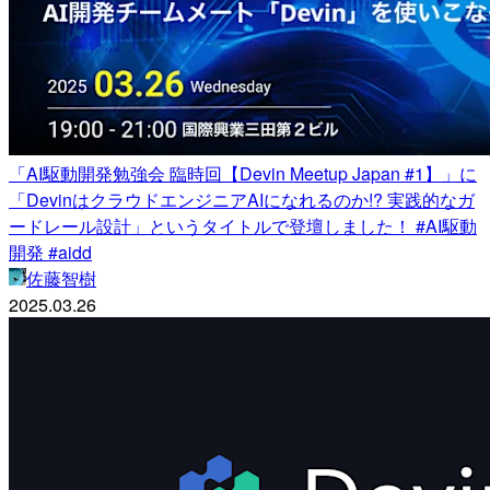
「AI駆動開発勉強会 臨時回【Devin Meetup Japan #1】」に
「DevinはクラウドエンジニアAIになれるのか!? 実践的なガ
ードレール設計」というタイトルで登壇しました！ #AI駆動
開発 #aidd
佐藤智樹
2025.03.26