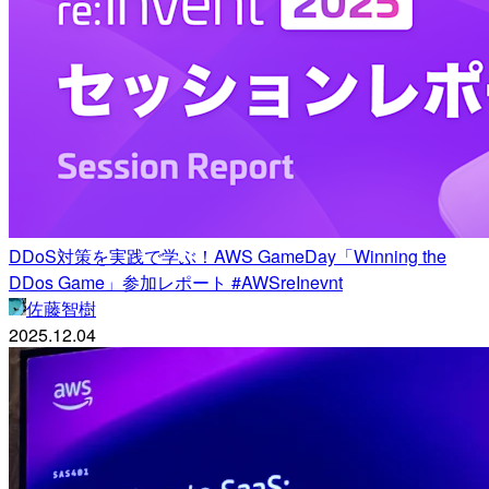
DDoS対策を実践で学ぶ！AWS GameDay「Winning the
DDos Game」参加レポート #AWSreInevnt
佐藤智樹
2025.12.04