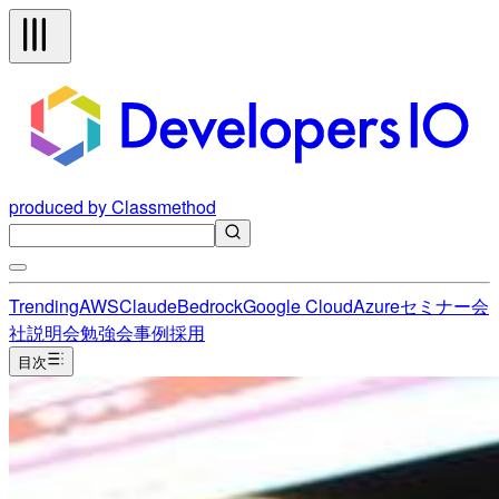
produced by Classmethod
Trending
AWS
Claude
Bedrock
Google Cloud
Azure
セミナー
会
社説明会
勉強会
事例
採用
目次