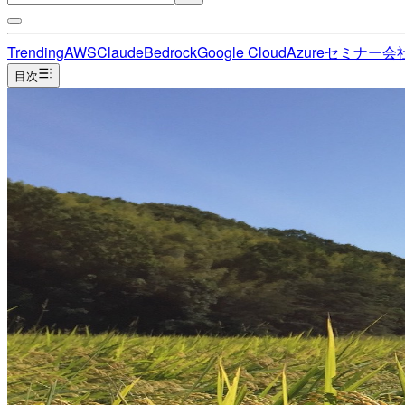
Trending
AWS
Claude
Bedrock
Google Cloud
Azure
セミナー
会
目次