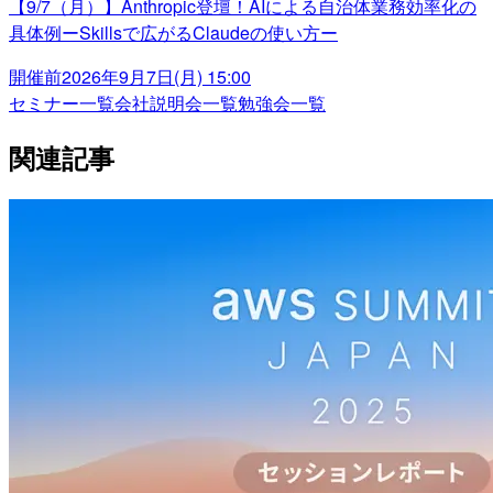
【9/7（月）】Anthropic登壇！AIによる自治体業務効率化の
具体例ーSkillsで広がるClaudeの使い方ー
開催前
2026年9月7日(月) 15:00
セミナー一覧
会社説明会一覧
勉強会一覧
関連記事