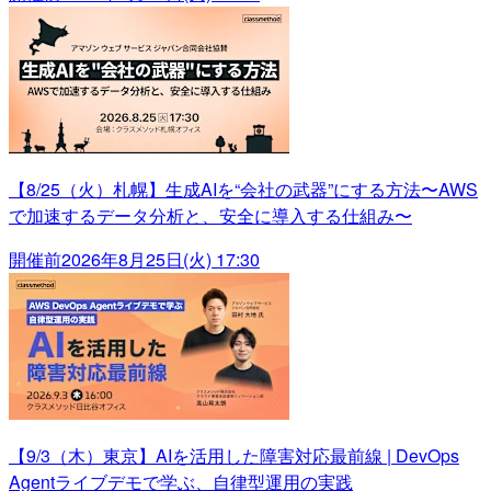
【8/25（火）札幌】生成AIを“会社の武器”にする方法〜AWS
で加速するデータ分析と、安全に導入する仕組み〜
開催前
2026年8月25日(火) 17:30
【9/3（木）東京】AIを活用した障害対応最前線 | DevOps
Agentライブデモで学ぶ、自律型運用の実践