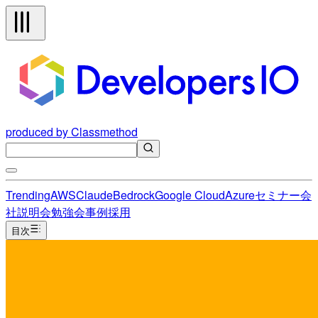
produced by Classmethod
Trending
AWS
Claude
Bedrock
Google Cloud
Azure
セミナー
会
社説明会
勉強会
事例
採用
目次