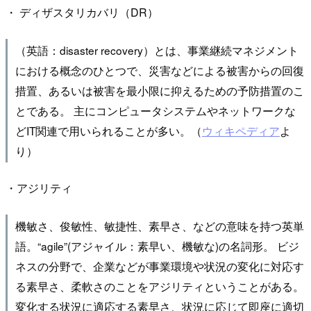
・ ディザスタリカバリ（DR）
（英語：disaster recovery）とは、事業継続マネジメント
における概念のひとつで、災害などによる被害からの回復
措置、あるいは被害を最小限に抑えるための予防措置のこ
とである。 主にコンピュータシステムやネットワークな
どIT関連で用いられることが多い。（
ウィキペディア
よ
り）
・アジリティ
機敏さ、俊敏性、敏捷性、素早さ、などの意味を持つ英単
語。“agile”(アジャイル：素早い、機敏な)の名詞形。 ビジ
ネスの分野で、企業などが事業環境や状況の変化に対応す
る素早さ、柔軟さのことをアジリティということがある。
変化する状況に適応する素早さ、状況に応じて即座に適切