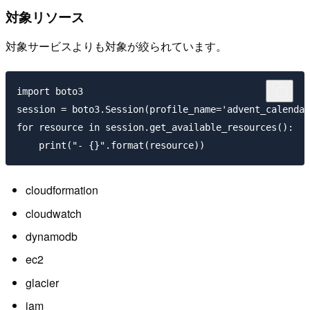
対象リソース
対象サービスよりも対象が絞られています。
import boto3

session = boto3.Session(profile_name='advent_calendar
for resource in session.get_available_resources():

cloudformation
cloudwatch
dynamodb
ec2
glacier
iam