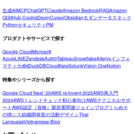
生成AI
MCP
ChatGPT
Claude
Amazon Bedrock
RAG
Amazon
Q
GitHub Copilot
Devin
Cursor
Obsidian
モダンデータスタック
Python
セキュリティ
PM
プロダクトやサービスで探す
Google Cloud
Microsoft
Azure
LINE
Zendesk
Auth0
Tableau
Snowflake
Alteryx
インフォ
マティカ
dbt
DuckDB
Cloudflare
Splunk
Vision One
Notion
特集やシリーズから探す
Google Cloud Next ’25
AWS re:Invent 2025
AWS再入門
2024
AWSトレンドチェック
初心者向け
AWSテクニカルサポ
ート
AWS認定（資格）
製造業関連
ジョインブログ
くらめそ
の情シス
組織開発室の活動
デザイン
Thai
Language
Vietnamese Blog