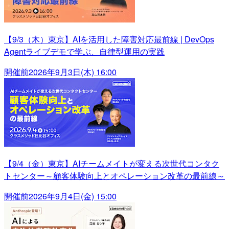
【9/3（木）東京】AIを活用した障害対応最前線 | DevOps
Agentライブデモで学ぶ、自律型運用の実践
開催前
2026年9月3日(木) 16:00
【9/4（金）東京】AIチームメイトが変える次世代コンタク
トセンター～顧客体験向上とオペレーション改革の最前線～
開催前
2026年9月4日(金) 15:00