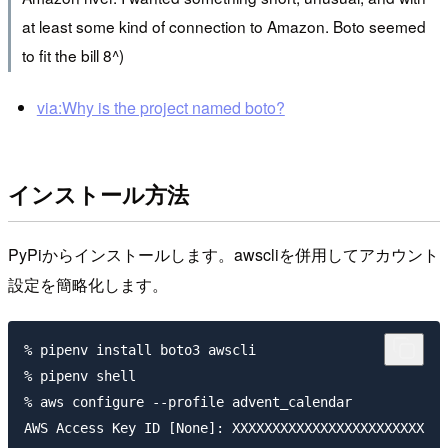
at least some kind of connection to Amazon. Boto seemed
to fit the bill 8^)
via:Why is the project named boto?
インストール方法
PyPiからインストールします。awscliを併用してアカウント
設定を簡略化します。
% pipenv install boto3 awscli

% pipenv shell

% aws configure --profile advent_calendar

AWS Access Key ID [None]: XXXXXXXXXXXXXXXXXXXXXXXX
