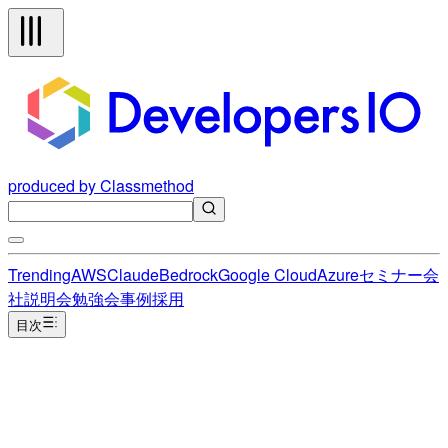
produced by Classmethod
Trending
AWS
Claude
Bedrock
Google Cloud
Azure
セミナー
会
社説明会
勉強会
事例
採用
目次