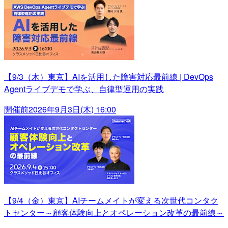
【9/3（木）東京】AIを活用した障害対応最前線 | DevOps
Agentライブデモで学ぶ、自律型運用の実践
開催前
2026年9月3日(木) 16:00
【9/4（金）東京】AIチームメイトが変える次世代コンタク
トセンター～顧客体験向上とオペレーション改革の最前線～