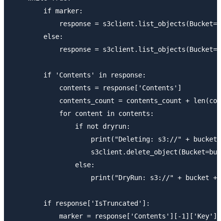
        if marker:

            response = s3client.list_objects(Bucket=b
        else:

            response = s3client.list_objects(Bucket=b
        if 'Contents' in response:

            contents = response['Contents']

            contents_count = contents_count + len(con
            for content in contents:

                if not dryrun:

                    print("Deleting: s3://" + bucket 
                    s3client.delete_object(Bucket=buc
                else:

                    print("DryRun: s3://" + bucket + 
        if response['IsTruncated']:

            marker = response['Contents'][-1]['Key']
