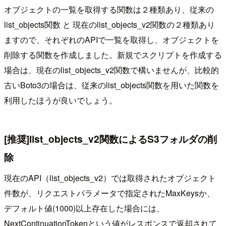
オブジェクトの一覧を取得する関数は２種類あり、従来の
list_objects関数 と 現在のlist_objects_v2関数の２種類あり
ますので、それぞれのAPIで一覧を取得し、オブジェクトを
削除する関数を作成しました。新規でスクリプトを作成する
場合は、現在のlist_objects_v2関数で構いませんが、比較的
古いBoto3の場合は、従来のlist_objects関数を用いた関数を
利用したほうが良いでしょう。
[推奨]list_objects_v2関数によるS3フォルダの削
除
現在のAPI（list_objects_v2）では取得されたオブジェクト
件数が、リクエストパラメータで指定されたMaxKeysか、
デフォルト値(1000)以上存在した場合には、
NextContinuationTokenという値がレスポンスで返却されて