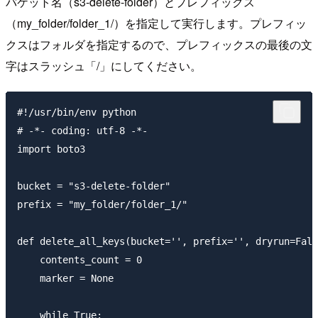
バケット名（s3-delete-folder）とプレフィックス
（my_folder/folder_1/）を指定して実行します。プレフィッ
クスはフォルダを指定するので、プレフィックスの最後の文
字はスラッシュ「/」にしてください。
#!/usr/bin/env python

# -*- coding: utf-8 -*-

import boto3

bucket = "s3-delete-folder"

prefix = "my_folder/folder_1/"

def delete_all_keys(bucket='', prefix='', dryrun=Fals
    contents_count = 0

    marker = None

    while True:
