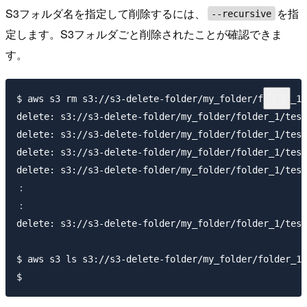
S3フォルダ名を指定して削除するには、
を指
--recursive
定します。S3フォルダごと削除されたことが確認できま
す。
$ aws s3 rm s3://s3-delete-folder/my_folder/folder_1 
delete: s3://s3-delete-folder/my_folder/folder_1/test
delete: s3://s3-delete-folder/my_folder/folder_1/test
delete: s3://s3-delete-folder/my_folder/folder_1/test
delete: s3://s3-delete-folder/my_folder/folder_1/test
：

：

delete: s3://s3-delete-folder/my_folder/folder_1/test
$ aws s3 ls s3://s3-delete-folder/my_folder/folder_1
