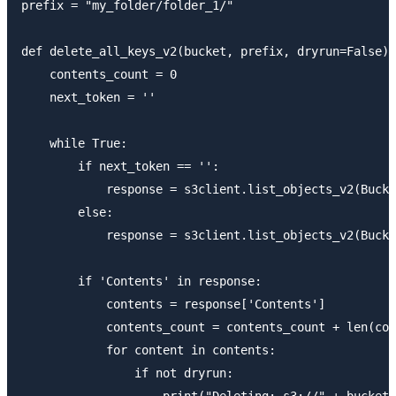
prefix = "my_folder/folder_1/"

def delete_all_keys_v2(bucket, prefix, dryrun=False):

    contents_count = 0

    next_token = ''

    while True:

        if next_token == '':

            response = s3client.list_objects_v2(Bucke
        else:

            response = s3client.list_objects_v2(Bucke
        if 'Contents' in response:

            contents = response['Contents']

            contents_count = contents_count + len(con
            for content in contents:

                if not dryrun:
