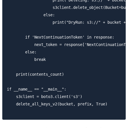
                    print("Deleting: s3://" + bucket 
                    s3client.delete_object(Bucket=buc
                else:

                    print("DryRun: s3://" + bucket + 
        if 'NextContinuationToken' in response:

            next_token = response['NextContinuationTo
        else:

            break

    print(contents_count)

if __name__ == "__main__":

    s3client = boto3.client('s3')

    delete_all_keys_v2(bucket, prefix, True)
