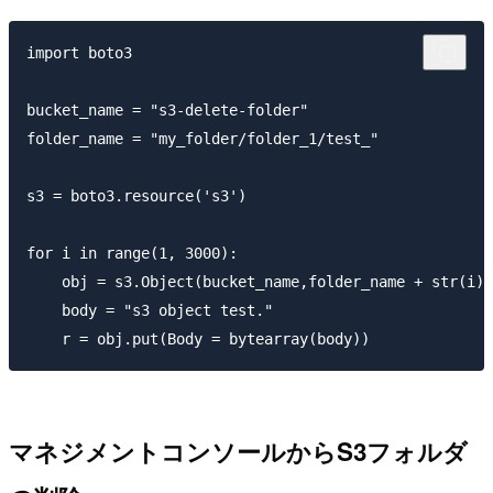
import boto3

bucket_name = "s3-delete-folder"

folder_name = "my_folder/folder_1/test_"

s3 = boto3.resource('s3')

for i in range(1, 3000):

    obj = s3.Object(bucket_name,folder_name + str(i))

    body = "s3 object test."

マネジメントコンソールからS3フォルダ