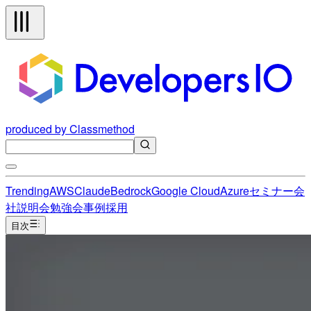
produced by Classmethod
Trending
AWS
Claude
Bedrock
Google Cloud
Azure
セミナー
会
社説明会
勉強会
事例
採用
目次