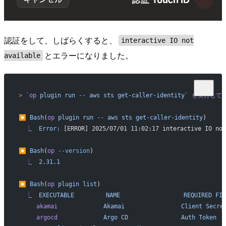
認証をして、しばらくすると、
interactive IO not
とエラーになりました。
available
>
 `
op
 plugin run 
--
 aws sts get-caller-identity`
 を実行して
⏺
 Bash
(
op
 plugin
 run
 --
 aws
 sts
 get-caller-identity
)
  ⎿
  Error:
 [ERROR] 2025/07/01 11:02:17 interactive IO not
⏺
 Bash
(
op
 --version
)
  ⎿
  2.31.1
⏺
 Bash
(
op
 plugin
 list
)
  ⎿
  EXECUTABLE
         NAME
                  REQUIRED
 FIE
     akamai
             Akamai
                Client
 Secre
     argocd
             Argo
 CD
               Auth
 Token