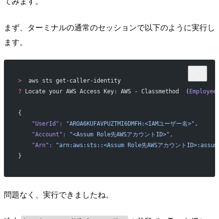
てみます。
まず、ターミナルの通常のセッションで以下のように実行し
ます。
>
  aws sts get-caller-identity
?
 Locate your AWS Access Key: AWS - Classmethod  (
Employee
{
    "UserId"
:
 "AROA6KUFAVPUZTMI6DMFH:<IAMユーザー名>",
    "Account"
:
 "<Assum Role先AWSアカウントID>",
    "Arn"
:
 "arn:aws:sts::<Assum Role先AWSアカウントID>:as
}
問題なく、実行できましたね。