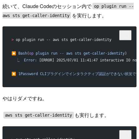
続いて、Claude Codeのセッション内で
op plugin run --
を実行します。
aws sts get-caller-identity
>
 op plugin run -- aws sts get-caller-identity
⏺
 Bash
(
op
 plugin
 run
 --
 aws
 sts
 get-caller-identity
)
  ⎿
  Error:
 [ERROR] 2025/07/01 11:41:47 interactive IO not
⏺
 1Password
 CLIプラグインでインタラクティブ認証ができない状況で
やはりダメですね。
も実行します。
aws sts get-caller-identity