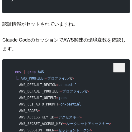
}
認証情報がセットされていますね。
Claude CodeのセッションでAWS関連の環境変数を確認し
ます。
!
 env
 |
 grep
 AWS
  ⎿
 AWS_PROFILE=
<
プロファイル
名
>
    AWS_DEFAULT_REGION
=
us-east-1
    AWS_DEFAULT_PROFILE
=<
プロファイル名
>
    AWS_DEFAULT_OUTPUT
=
json
    AWS_CLI_AUTO_PROMPT
=
on-partial
    AWS_PAGER
=
    AWS_ACCESS_KEY_ID
=<
アクセスキー
>
    AWS_SECRET_ACCESS_KEY
=<
シークレットアクセスキー
>
    AWS_SESSION_TOKEN
=<
セッショントークン
>