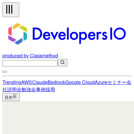
produced by Classmethod
Trending
AWS
Claude
Bedrock
Google Cloud
Azure
セミナー
会
社説明会
勉強会
事例
採用
目次