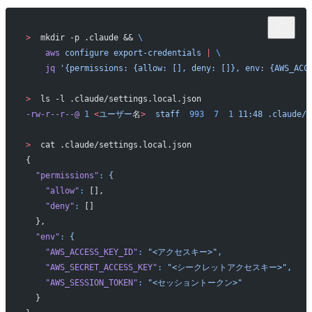
>
  mkdir -p .claude && 
\
    aws
 configure
 export-credentials
 |
 \
    jq
 '{permissions: {allow: [], deny: []}, env: {AWS_ACC
>
  ls -l .claude/settings.local.json
-rw-r--r--@
 1
 <
ユーザー
名
>
  staff
  993
  7
  1
 11:48
 .claude/s
>
  cat .claude/settings.local.json
{
  "permissions"
:
 {
    "allow"
:
 [],
    "deny"
:
 []
  },
  "env"
:
 {
    "AWS_ACCESS_KEY_ID"
:
 "<アクセスキー>",
    "AWS_SECRET_ACCESS_KEY"
:
 "<シークレットアクセスキー>",
    "AWS_SESSION_TOKEN"
:
 "<セッショントークン>"
  }