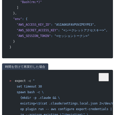
      "Bash(rm:*)"
    ]
  },
  "env"
:
 {
    "AWS_ACCESS_KEY_ID"
:
 "ASIA6KUFAVPUVZPEYPE3",
    "AWS_SECRET_ACCESS_KEY"
:
 "<シークレットアクセスキー>",
    "AWS_SESSION_TOKEN"
:
 "<セッショントークン>"
  }
}
時間を空けて再実行した場合
>
  expect -c 
"
    set timeout 30
    spawn bash -c 
\
      {mkdir -p .claude && 
\
      existing=
\$
(cat .claude/settings.local.json 2>/dev/n
      op plugin run -- aws configure export-credentials | 
      jq --argjson existing 
\"\$
existing
\"
 \