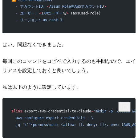
  -
 アカウントID:
 <
Assum
 Role先AWSアカウントI
D
>
  -
 ユーザー:
 <
IAMユーザー
名
>
 (assumed-role)
  -
 リージョン:
 us-east-1
はい、問題なくできました。
毎回このコマンドをコピペで入力するのも手間なので、エイ
リアスを設定しておくと良いでしょう。
私は以下のように設定しています。
alias
 export-aws-credential-to-claude
=
'mkdir -p .claude &&
  aws configure export-credentials | \
  jq '
\'
'{permissions: {allow: [], deny: []}, env: {AWS_AC