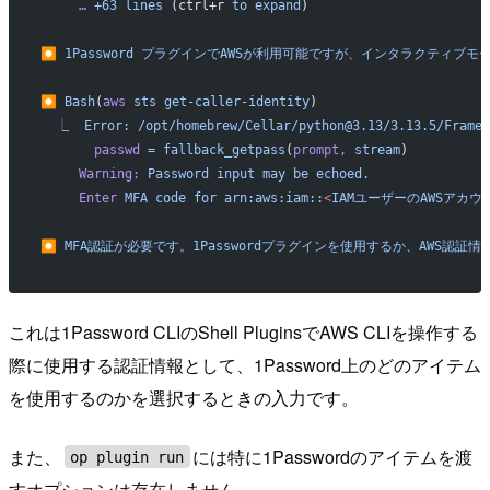
     …
 +63
 lines
 (ctrl+r 
to
 expand
)
⏺
 1Password
 プラグインでAWSが利用可能ですが、インタラクティブモ
⏺
 Bash
(
aws
 sts
 get-caller-identity
)
  ⎿
  Error:
 /opt/homebrew/Cellar/python@3.13/3.13.5/Framew
       passwd
 =
 fallback_getpass
(
prompt,
 stream
)
     Warning:
 Password
 input
 may
 be
 echoed.
     Enter
 MFA
 code
 for
 arn:aws:iam::
<
IAMユーザーのAWSアカウ
⏺
 MFA認証が必要です。1Passwordプラグインを使用するか、AWS認
これは1Password CLIのShell PluginsでAWS CLIを操作する
際に使用する認証情報として、1Password上のどのアイテム
を使用するのかを選択するときの入力です。
また、
には特に1Passwordのアイテムを渡
op plugin run
すオプションは存在しません。