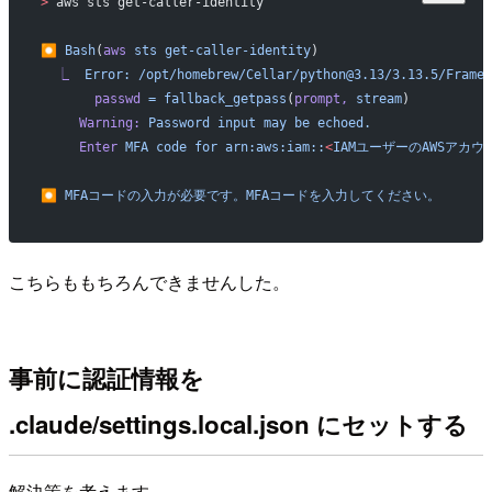
>
 aws sts get-caller-identity
⏺
 Bash
(
aws
 sts
 get-caller-identity
)
  ⎿
  Error:
 /opt/homebrew/Cellar/python@3.13/3.13.5/Framew
       passwd
 =
 fallback_getpass
(
prompt,
 stream
)
     Warning:
 Password
 input
 may
 be
 echoed.
     Enter
 MFA
 code
 for
 arn:aws:iam::
<
IAMユーザーのAWSアカウ
⏺
 MFAコードの入力が必要です。MFAコードを入力してください。
こちらももちろんできませんした。
事前に認証情報を
.claude/settings.local.json にセットする
解決策を考えます。