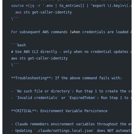
source
 <(
jq
 -r
 '.env | to_entries[] | "export \(.key)=\(.v
  aws
 sts
 get-caller-identity
\
`
``
For
 subsequent
 AWS
 commands
 (when 
credentials
 are
 loaded
 A
```bash
# Use AWS CLI directly - only when no credential updates o
aws sts get-caller-identity
\```
**Troubleshooting**: If the above command fails with:
- `No such file or directory`: Run Step 1 to create the cr
- `Invalid credentials` or `ExpiredToken`: Run Step 1 to r
**CRITICAL**: Environment Variable Persistence
- Claude remembers environment variables throughout the en
- Updating `.claude/settings.local.json` does NOT automati