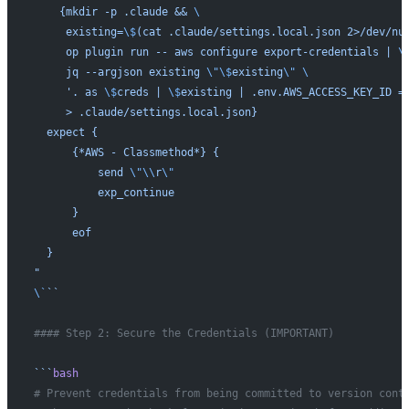
    {mkdir -p .claude && 
\
     existing=
\$
(cat .claude/settings.local.json 2>/dev/nu
     op plugin run -- aws configure export-credentials | 
\
     jq --argjson existing 
\"\$
existing
\"
 \
     '. as 
\$
creds | 
\$
existing | .env.AWS_ACCESS_KEY_ID =
     > .claude/settings.local.json}
  expect {
      {*AWS - Classmethod*} {
          send 
\"\\
r
\"
          exp_continue
      }
      eof
  }
"
\`
``
#### Step 2: Secure the Credentials (IMPORTANT)
```
bash
# Prevent credentials from being committed to version cont