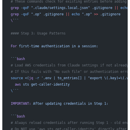
# These commands check for existing entries before adding 
grep
 -qxF
 ".claude/settings.local.json"
 .gitignore
 ||
 echo
grep
 -qxF
 ".op"
 .gitignore
 ||
 echo
 ".op"
 >>
 .gitignore
\
`
``
#### Step 3: Usage Patterns
For
 first-time
 authentication
 in
 a
 session:
```
bash
# Load AWS credentials from Claude settings if not already
# If this fails with "No such file" or authentication erro
source
 <(
jq
 -r
 '.env | to_entries[] | "export \(.key)=\(.v
  aws
 sts get-caller-identity
\`
``
IMPORTANT:
 After updating credentials in Step 1:
```
bash
# Always reload credentials after running Step 1 - old env
# Do NOT use 'aws sts get-caller-identity' directly after 