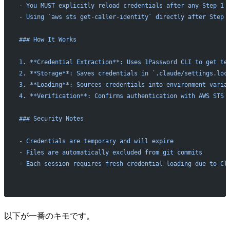
- You MUST explicitly reload credentials after any Step 1 
- Using `aws sts get-caller-identity` directly after Step 
### How It Works
1. **Credential Extraction**: Uses 1Password CLI to get te
2. **Storage**: Saves credentials in `.claude/settings.loc
3. **Loading**: Sources credentials into environment varia
4. **Verification**: Confirms authentication with AWS STS
### Security Notes
- Credentials are temporary and will expire
- Files are automatically excluded from git commits
- Each session requires fresh credential loading due to Cl
以下が一番のキモです。