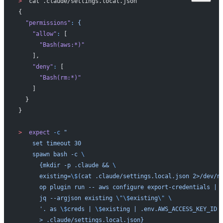
>
  cat .claude/settings.local.json
{
  "permissions"
:
 {
    "allow"
:
 [
      "Bash(aws:*)"
    ],
    "deny"
:
 [
      "Bash(rm:*)"
    ]
  }
}
>
  expect
 -c
 "
    set timeout 30
    spawn bash -c 
\
      {mkdir -p .claude && 
\
      existing=
\$
(cat .claude/settings.local.json 2>/dev/n
      op plugin run -- aws configure export-credentials | 
      jq --argjson existing 
\"\$
existing
\"
 \
      '. as 
\$
creds | 
\$
existing | .env.AWS_ACCESS_KEY_ID 
      > .claude/settings.local.json}