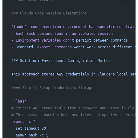
### Claude Code Session Limitations
Claude
's code execution environment has specific constrain
- Each Bash command runs in an isolated session
- Environment variables don'
t
 persist
 between
 commands
-
 Standard
 `
export
`
 commands
 won't work across different c
### Solution: Environment Configuration Method
This approach stores AWS credentials in Claude's
 local
 set
#### Step 1: Setup Credentials Storage
```
bash
# Extract AWS credentials from 1Password and store in Clau
# This command handles both new files and updates to exist
expect
 -c
 "
  set timeout 30
  spawn bash -c 
\