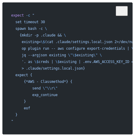
expect
 -c
 "
  set timeout 30
  spawn bash -c 
\
    {mkdir -p .claude && 
\
     existing=
\$
(cat .claude/settings.local.json 2>/dev/nu
     op plugin run -- aws configure export-credentials | 
\
     jq --argjson existing 
\"\$
existing
\"
 \
     '. as 
\$
creds | 
\$
existing | .env.AWS_ACCESS_KEY_ID =
     > .claude/settings.local.json}
  expect {
      {*AWS - Classmethod*} {
          send 
\"\\
r
\"
          exp_continue
      }
      eof
  }
"