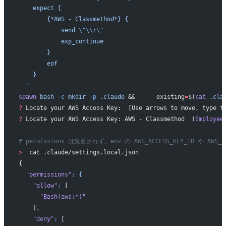
    expect {
        {*AWS - Classmethod*} {
            send 
\"\\
r
\"
            exp_continue
        }
        eof
    }
  "
spawn
 bash
 -c
 mkdir
 -p
 .claude
 &&      existing
=
$(
cat
 .cla
?
 Locate your AWS Access Key:  [Use arrows to move, type t
?
 Locate your AWS Access Key: AWS - Classmethod  (
Employee
# permissions は変更されず、env の AWS_ACCESS_KEY_ID や A
>
  cat .claude/settings.local.json
{
  "permissions"
:
 {
    "allow"
:
 [
      "Bash(aws:*)"
    ],
    "deny"
:
 [