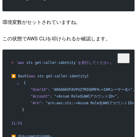
環境変数がセットされていますね。
この状態でAWS CLIを叩けられるか確認します。
>
 `
aws
 sts get-caller-identity`
を実行してください。
⏺
 Bash
(
aws
 sts
 get-caller-identity
)
  ⎿
  {
         "UserId"
:
 "AROA6KUFAVPUZTMI6DMFH:<IAMユーザー名>",
         "Account"
:
 "<Assum Role先AWSアカウントID>",
         "Arn"
:
 "arn:aws:sts::<Assum Role先AWSアカウントID
     }
11:53
⏺
 現在のAWS認証情報: