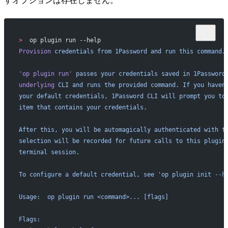
>
  op plugin run --help
Provision
 credentials
 from
 1Password
 and
 run
 this
 command.
'op plugin run'
 passes
 your
 credentials
 saved
 in
 1Password
underlying
 CLI
 and
 runs
 the
 provided
 command.
 If
 you
 haven
your default credentials, 1Password CLI will prompt you to
item that contains your credentials.
After this, you will be automagically authenticated with t
selection will be recorded for future calls to this plugin
terminal session.
To configure a default credential, see 'op
 plugin
 init
 --h
Usage:  op plugin run <command>... [flags]
Flags: