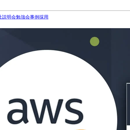
社説明会
勉強会
事例
採用