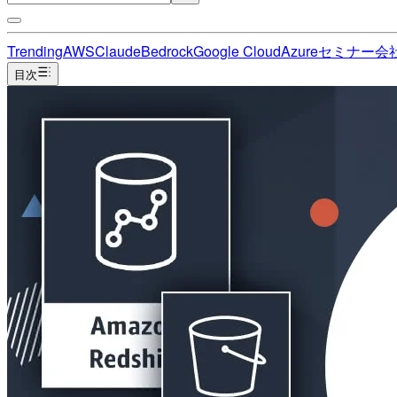
Trending
AWS
Claude
Bedrock
Google Cloud
Azure
セミナー
会
目次