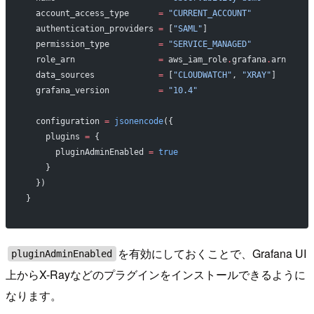
  account_access_type
      =
 "CURRENT_ACCOUNT"
  authentication_providers
 =
 [
"SAML"
]
  permission_type
          =
 "SERVICE_MANAGED"
  role_arn
                 =
 aws_iam_role
.
grafana
.
arn
  data_sources
             =
 [
"CLOUDWATCH"
, 
"XRAY"
]
  grafana_version
          =
 "10.4"
  configuration
 =
 jsonencode
({
    plugins 
=
 {
      pluginAdminEnabled 
=
 true
    }
  })
}
を有効にしておくことで、Grafana UI
pluginAdminEnabled
上からX-Rayなどのプラグインをインストールできるように
なります。