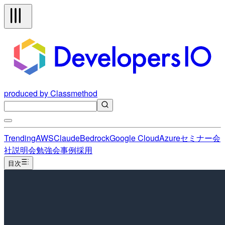
produced by Classmethod
Trending
AWS
Claude
Bedrock
Google Cloud
Azure
セミナー
会
社説明会
勉強会
事例
採用
目次