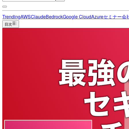
Trending
AWS
Claude
Bedrock
Google Cloud
Azure
セミナー
会
目次