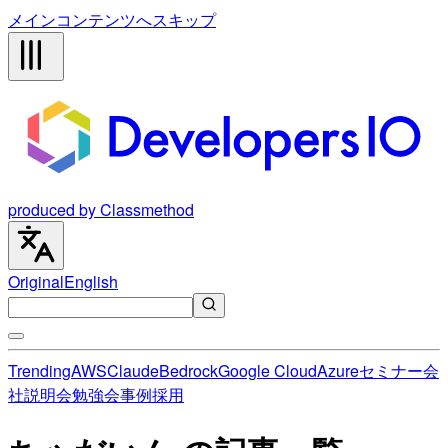
メインコンテンツへスキップ
produced by Classmethod
Original
English
Trending
AWS
Claude
Bedrock
Google Cloud
Azure
セミナー
会
社説明会
勉強会
事例
採用