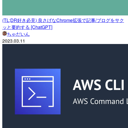
(TL;DR好き必見) 良さげなChrome拡張で記事/ブログをサク
ッと要約する [ChatGPT]
ちゃだいん
2023.03.11